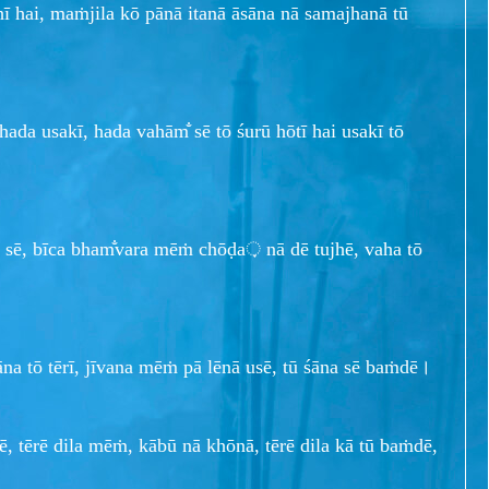
ī hai, maṁjila kō pānā itanā āsāna nā samajhanā tū
 hada usakī, hada vahām̐ sē tō śurū hōtī hai usakī tō
la sē, bīca bham̐vara mēṁ chōḍa़ nā dē tujhē, vaha tō
āna tō tērī, jīvana mēṁ pā lēnā usē, tū śāna sē baṁdē।
ē, tērē dila mēṁ, kābū nā khōnā, tērē dila kā tū baṁdē,