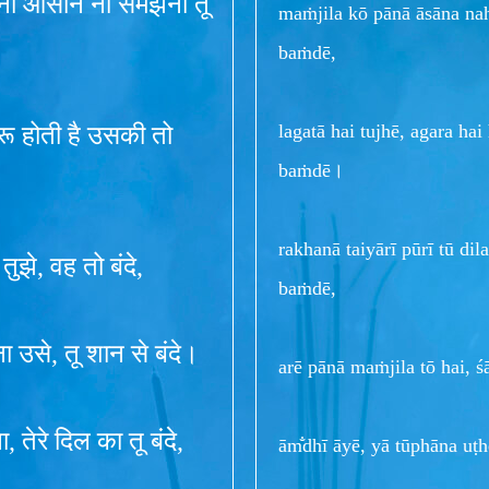
तना आसान ना समझना तू
maṁjila kō pānā āsāna nah
baṁdē,
lagatā hai tujhē, agara hai
रू होती है उसकी तो
baṁdē।
rakhanā taiyārī pūrī tū di
तुझे, वह तो बंदे,
baṁdē,
ना उसे, तू शान से बंदे।
arē pānā maṁjila tō hai, ś
, तेरे दिल का तू बंदे,
ām̐dhī āyē, yā tūphāna uṭh