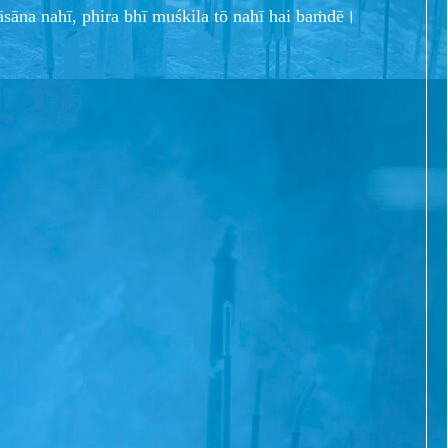
āsāna nahī, phira bhī muśkila tō nahī hai baṁdē।