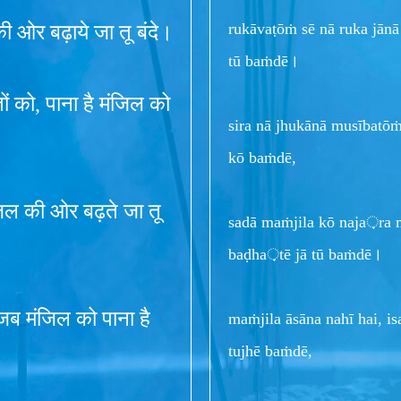
rukāvaṭōṁ sē nā ruka jān
ी ओर बढ़ाये जा तू बंदे।
tū baṁdē।
ं को, पाना है मंजिल को
sira nā jhukānā musībatōṁ
kō baṁdē,
ंजिल की ओर बढ़ते जा तू
sadā maṁjila kō naja़ra 
baḍha़tē jā tū baṁdē।
 जब मंजिल को पाना है
maṁjila āsāna nahī hai, i
tujhē baṁdē,