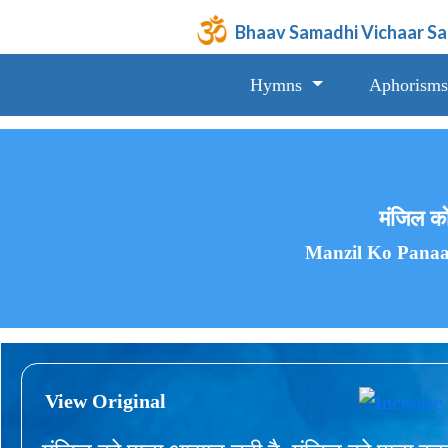
Bhaav Samadhi Vichaar S
Hymns
Aphorisms
मंजिल क
Manzil Ko Panaa
View Original