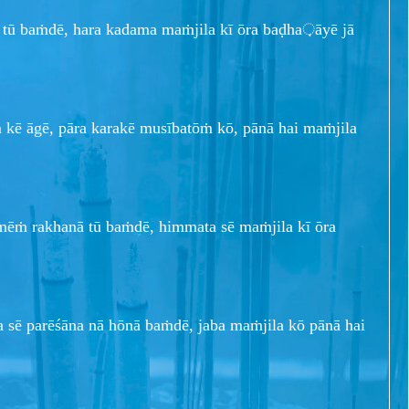
ā tū baṁdē, hara kadama maṁjila kī ōra baḍha़āyē jā
 kē āgē, pāra karakē musībatōṁ kō, pānā hai maṁjila
mēṁ rakhanā tū baṁdē, himmata sē maṁjila kī ōra
sa sē parēśāna nā hōnā baṁdē, jaba maṁjila kō pānā hai