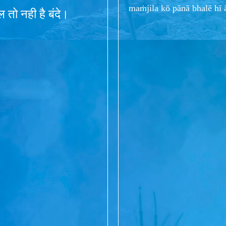
maṁjila kō pānā bhalē hī 
 तो नही है बंदे।