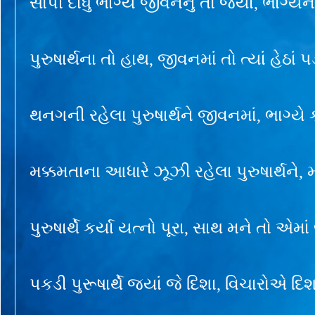
સોંપી દીધું ભાગ્ય જીવનનું તો જ્યાં, ભાગ્યન
પુરુષાર્થના તો હાથ, જીવનમાં તો ત્યાં હેઠાં 
થનગની રહેલા પુરુષાર્થને જીવનમાં, ભાગ્ય
મક્કમતાના આધારે ઝૂઝી રહેલા પુરુષાર્થને,
પુરુષાર્થે કર્યા યત્નો પૂરા, સાથ મને તો એમાં
પકડી પુરૂષાર્થે જ્યાં જે દિશા, વિચારોએ દિ