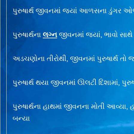
પુરુષાર્થ જીવનમાં જ્યાં આળસના ડુંગર ઓ
પુરુષાર્થના
લગ્ન
જીવનમાં જ્યાં, ભાવો સાથે
અડચણોના તીરોથી, જીવનમાં પુરુષાર્થ તો જ્
પુરુષાર્થ થયા જીવનમાં ઊલટી દિશામાં, પુરુ
પુરુષાર્થના હાથમાં જીવનના મોતી આવ્યા, હા
બન્યા