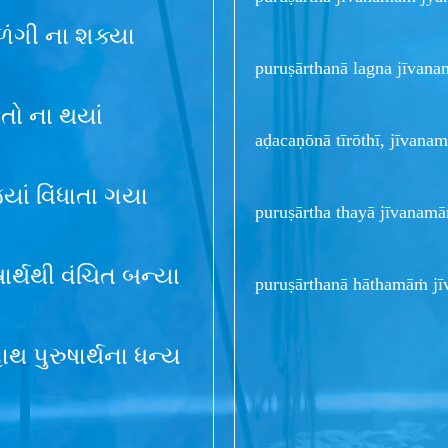
ળંગી ના શક્યા
puruṣārthanā lagna jīvan
 તો ના થયાં
aḍacaṇōnā tīrōthī, jīvana
યાં વિંધાતા ગયા
puruṣārtha thayā jīvanamā
ષાર્થથી વંચિત બન્યા
puruṣārthanā hāthamāṁ jī
થ પુરુષાર્થના ધન્ય