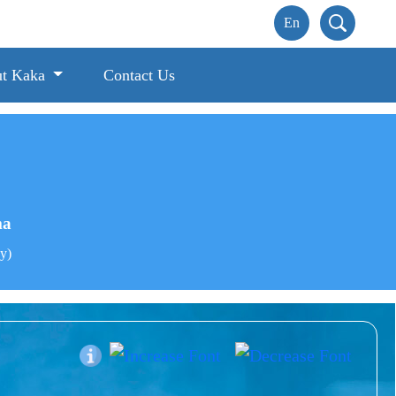
t Kaka
Contact Us
ma
ny)