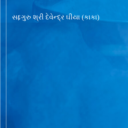
સદ્દગુરુ શ્રી દેવેન્દ્ર ઘીયા (કાકા)