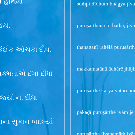
ા હાથમાં
sōṁpī dīdhuṁ bhāgya jīv
પડયા
puruṣārthanā tō hātha, j
thanaganī rahēlā puruṣār
ે કંઈક આંચકા દીધા
makkamatānā ādhārē jhūjh
 મક્મતાએ દગા દીધા
puruṣārthē karyā yatnō pū
 જ્યાં ના દીધા
pakaḍī purūṣārthē jyāṁ jē
શાના સુકાન બદલ્યાં
puruṣārtha jīvanamāṁ jyā