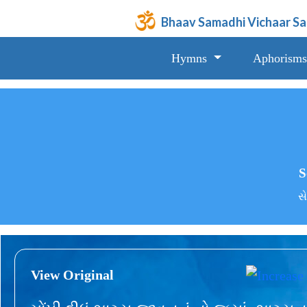
Bhaav Samadhi Vichaar S
Hymns
Aphorisms
S
સે
View Original