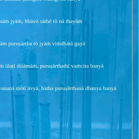
amāṁ jyāṁ, bhāvō sāthē tō nā thayāṁ
māṁ puruṣārtha tō jyāṁ viṁdhātā gayā
ṁ ūlaṭī diśāmāṁ, puruṣārthathī vaṁcita banyā
vananā mōtī āvyā, hātha puruṣārthanā dhanya banyā