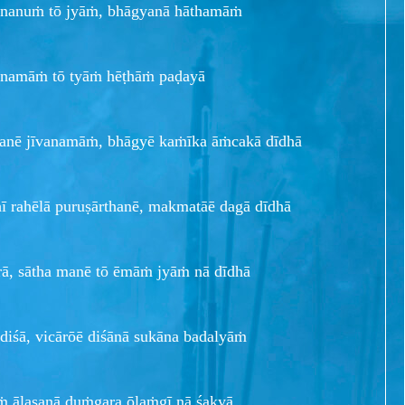
ananuṁ tō jyāṁ, bhāgyanā hāthamāṁ
īvanamāṁ tō tyāṁ hēṭhāṁ paḍayā
thanē jīvanamāṁ, bhāgyē kaṁīka āṁcakā dīdhā
ī rahēlā puruṣārthanē, makmatāē dagā dīdhā
rā, sātha manē tō ēmāṁ jyāṁ nā dīdhā
 diśā, vicārōē diśānā sukāna badalyāṁ
ṁ ālasanā ḍuṁgara ōlaṁgī nā śakyā