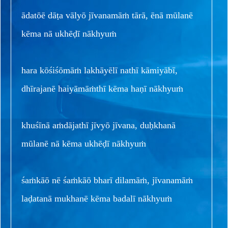
ādatōē dāṭa vālyō jīvanamāṁ tārā, ēnā mūlanē
kēma nā ukhēḍī nākhyuṁ
hara kōśiśōmāṁ lakhāyēlī nathī kāmiyābī,
dhīrajanē haiyāmāṁthī kēma haṇī nākhyuṁ
khuśīnā aṁdājathī jīvyō jīvana, duḥkhanā
mūlanē nā kēma ukhēḍī nākhyuṁ
śaṁkāō nē śaṁkāō bharī dilamāṁ, jīvanamāṁ
laḍatanā mukhanē kēma badalī nākhyuṁ