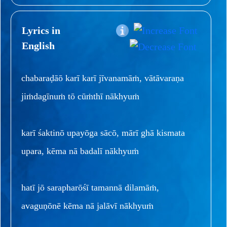
Lyrics in
English
chabaraḍāō karī karī jīvanamāṁ, vātāvaraṇa
jiṁdagīnuṁ tō cūṁthī nākhyuṁ
karī śaktinō upayōga sācō, mārī ghā kismata
upara, kēma nā badalī nākhyuṁ
hatī jō sarapharōśī tamannā dilamāṁ,
avaguṇōnē kēma nā jalāvī nākhyuṁ