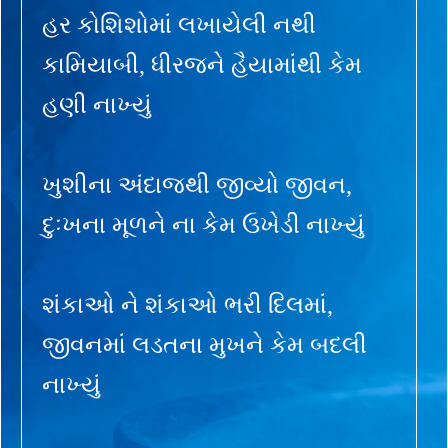
હર કોશિશોમાં લખાયેલી નથી
કામિયાબી, ધીરજને હૈયામાંથી કેમ
હણી નાખ્યું
ખુશીના અંદાજથી જીવ્યો જીવન,
દુઃખના મૂળને ના કેમ ઉખેડી નાખ્યું
શંકાઓ ને શંકાઓ ભરી દિલમાં,
જીવનમાં લડતના મુખને કેમ બદલી
નાખ્યું