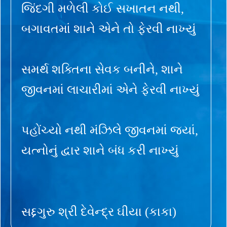
જિંદગી મળેલી કોઈ સખાતન નથી,
બગાવતમાં શાને એને તો ફેરવી નાખ્યું
સમર્થ શક્તિના સેવક બનીને, શાને
જીવનમાં લાચારીમાં એને ફેરવી નાખ્યું
પહોંચ્યો નથી મંઝિલે જીવનમાં જ્યાં,
યત્નોનું દ્વાર શાને બંધ કરી નાખ્યું
સદ્દગુરુ શ્રી દેવેન્દ્ર ઘીયા (કાકા)