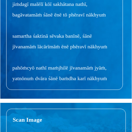
jiṁdagī malēlī kōī sakhātana nathī,
bagāvatamāṁ śānē ēnē tō phēravī nākhyuṁ
samartha śaktinā sēvaka banīnē, śānē
jīvanamāṁ lācārīmāṁ ēnē phēravī nākhyuṁ
pahōṁcyō nathī maṁjhilē jīvanamāṁ jyāṁ,
yatnōnuṁ dvāra śānē baṁdha karī nākhyuṁ
Scan Image