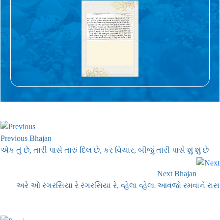
Previous Bhajan
એક તું છે, તારી પાસે તારું દિલ છે, કર વિચાર, બીજું તારી પાસે શું શું છે
Next Bhajan
અરે ઓ રંગરસિયા રે રંગરસિયા રે, વ્હેલા વ્હેલા આવજો રમવાને રાસ