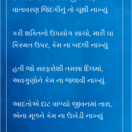
વાતાવરણ જિંદગીનું તો ચૂંથી નાખ્યું
કરી શક્તિનો ઉપયોગ સાચો, મારી ઘા
કિસ્મત ઉપર, કેમ ના બદલી નાખ્યું
હતી જો સરફરોશી તમન્ના દિલમાં,
અવગુણોને કેમ ના જલાવી નાખ્યું
આદતોએ દાટ વાળ્યો જીવનમાં તારા,
એના મૂળને કેમ ના ઉખેડી નાખ્યું