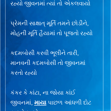
રહ્યો જીવનમાં ત્યાં તો એકલવાયો
પ્રેમની સાક્ષાત્ મૂર્તિ તમને છોડીને,
મોહની મૂર્તિ હૈયામાં તો પૂજતો રહ્યો
કદમબોસી કરવી ભૂલીને તારી,
માનવની કદમબોસી તો જીવનમાં
કરતો રહ્યો
કંકર કે કાંટા, ના જોયા કાંઈ
જીવનમાં,
માયા
પાછળ આંધળી દોટ