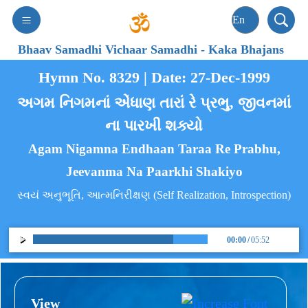
Bhaav Samadhi Vichaar Samadhi
-
Kaka Bhajans
Hymn No. 8329 | Date: 27-Dec-1999
અગમ નિગમનાં એંધાણ તારાં રે પ્રભુ, જીવનમાં
ના પારખી શક્યો
Agam Nigamna Endhaan Taraa Re Prabhu,
Jeevanma Na Paarkhi Shakiyo
સ્વયં અનુભૂતિ, આત્મનિરીક્ષણ (Self Realization, Introspection)
00:00
/
05:52
View