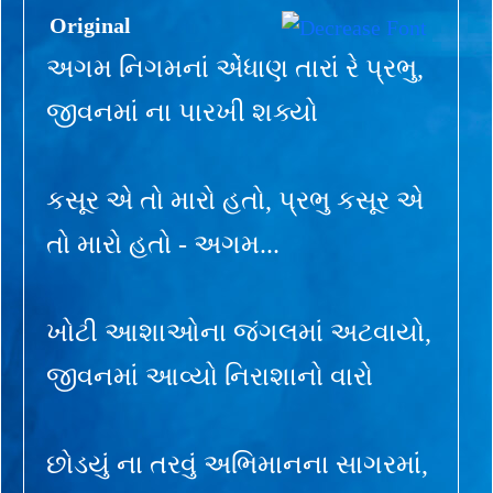
Original
અગમ નિગમનાં એંધાણ તારાં રે પ્રભુ,
જીવનમાં ના પારખી શક્યો
કસૂર એ તો મારો હતો, પ્રભુ કસૂર એ
તો મારો હતો - અગમ...
ખોટી આશાઓના જંગલમાં અટવાયો,
જીવનમાં આવ્યો નિરાશાનો વારો
છોડયું ના તરવું અભિમાનના સાગરમાં,