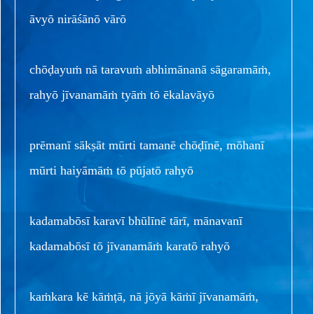
āvyō nirāśānō vārō
chōḍayuṁ nā taravuṁ abhimānanā sāgaramāṁ,
rahyō jīvanamāṁ tyāṁ tō ēkalavāyō
prēmanī sākṣāt mūrti tamanē chōḍīnē, mōhanī
mūrti haiyāmāṁ tō pūjatō rahyō
kadamabōsī karavī bhūlīnē tārī, mānavanī
kadamabōsī tō jīvanamāṁ karatō rahyō
kaṁkara kē kāṁṭā, nā jōyā kāṁī jīvanamāṁ,