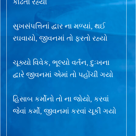
કાઢતો રહ્યો
સુખસંપત્તિનાં દ્વાર ના મળ્યાં, થઈ
રઘવાયો, જીવનમાં તો ફરતો રહ્યો
ચૂક્યો વિવેક, ભૂલ્યો વર્તન, દુઃખના
દ્વારે જીવનમાં એમાં તો પહોંચી ગયો
હિસાબ કર્મોનો તો ના જોયો, કરવાં
જેવાં કર્મો, જીવનમાં કરવાં ચૂકી ગયો