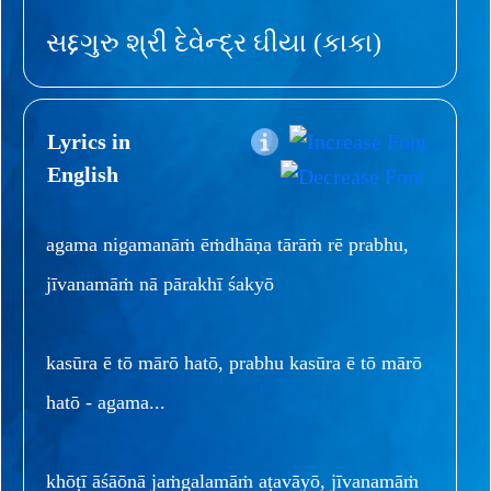
સદ્દગુરુ શ્રી દેવેન્દ્ર ઘીયા (કાકા)
Lyrics in
English
agama nigamanāṁ ēṁdhāṇa tārāṁ rē prabhu,
jīvanamāṁ nā pārakhī śakyō
kasūra ē tō mārō hatō, prabhu kasūra ē tō mārō
hatō - agama...
khōṭī āśāōnā jaṁgalamāṁ aṭavāyō, jīvanamāṁ