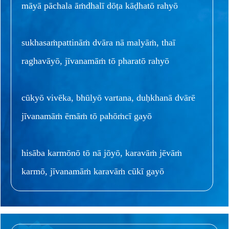
māyā pāchala āṁdhalī dōṭa kāḍhatō rahyō
sukhasaṁpattināṁ dvāra nā malyāṁ, thaī
raghavāyō, jīvanamāṁ tō pharatō rahyō
cūkyō vivēka, bhūlyō vartana, duḥkhanā dvārē
jīvanamāṁ ēmāṁ tō pahōṁcī gayō
hisāba karmōnō tō nā jōyō, karavāṁ jēvāṁ
karmō, jīvanamāṁ karavāṁ cūkī gayō