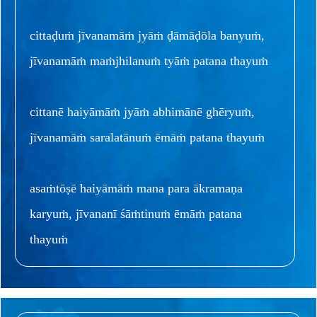
cittaḍuṁ jīvanamāṁ jyāṁ ḍāmāḍōla banyuṁ,
jīvanamāṁ maṁjhilanuṁ tyāṁ patana thayuṁ
cittanē haiyāmāṁ jyāṁ abhimānē ghēryuṁ,
jīvanamāṁ saralatānuṁ ēmāṁ patana thayuṁ
asaṁtōṣē haiyāmāṁ mana para ākramaṇa
karyuṁ, jīvananī śāṁtinuṁ ēmāṁ patana
thayuṁ