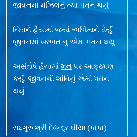
જીવનમાં મંઝિલનું ત્યાં પતન થયું
ચિત્તને હૈયામાં જ્યાં અભિમાને ઘેર્યું,
જીવનમાં સરળતાનું એમાં પતન થયું
અસંતોષે હૈયામાં
મન
પર આક્રમણ
કર્યું, જીવનની શાંતિનું એમાં પતન
થયું
સદ્દગુરુ શ્રી દેવેન્દ્ર ઘીયા (કાકા)