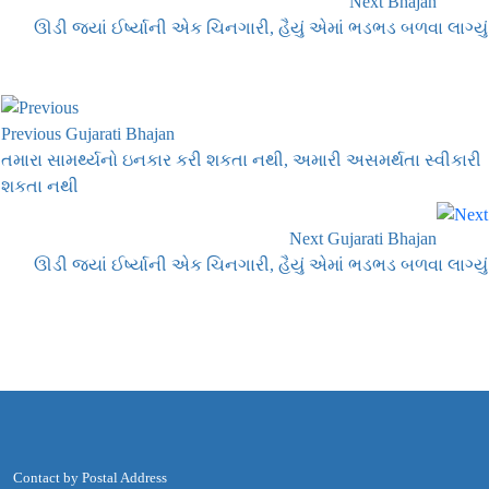
Next Bhajan
ઊડી જ્યાં ઈર્ષ્યાની એક ચિનગારી, હૈયું એમાં ભડભડ બળવા લાગ્યું
Previous Gujarati Bhajan
તમારા સામર્થ્યનો ઇનકાર કરી શકતા નથી, અમારી અસમર્થતા સ્વીકારી
શકતા નથી
Next Gujarati Bhajan
ઊડી જ્યાં ઈર્ષ્યાની એક ચિનગારી, હૈયું એમાં ભડભડ બળવા લાગ્યું
Contact by Postal Address