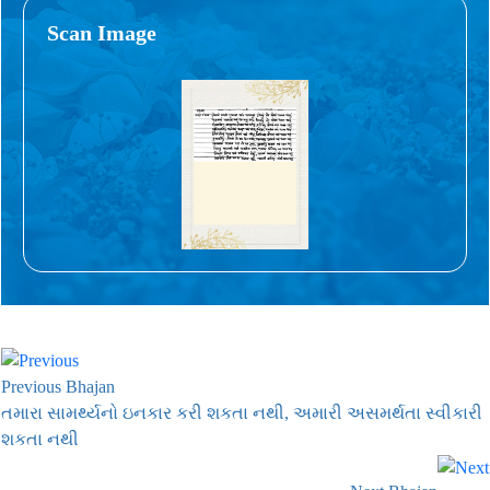
Scan Image
Previous Bhajan
તમારા સામર્થ્યનો ઇનકાર કરી શકતા નથી, અમારી અસમર્થતા સ્વીકારી
શકતા નથી