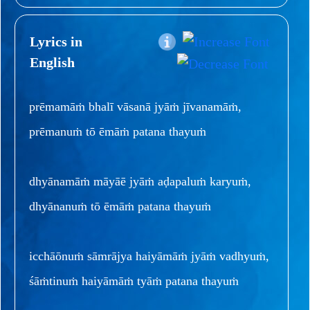
Lyrics in
English
prēmamāṁ bhalī vāsanā jyāṁ jīvanamāṁ,
prēmanuṁ tō ēmāṁ patana thayuṁ
dhyānamāṁ māyāē jyāṁ aḍapaluṁ karyuṁ,
dhyānanuṁ tō ēmāṁ patana thayuṁ
icchāōnuṁ sāmrājya haiyāmāṁ jyāṁ vadhyuṁ,
śāṁtinuṁ haiyāmāṁ tyāṁ patana thayuṁ