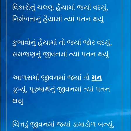
વિકારોનું ચલણ હૈયામાં જ્યાં વધ્યું,
નિર્મળતાનું હૈયામાં ત્યાં પતન થયું
કુભાવોનું હૈયામાં તો જ્યાં જોર વધ્યું,
સમજણનું જીવનમાં ત્યાં પતન થયું
આળસમાં જીવનમાં જ્યાં તો
મન
ડૂબ્યું, પૂરુષાર્થનું જીવનમાં ત્યાં પતન
થયું
ચિત્તડું જીવનમાં જ્યાં ડામાડોળ બન્યું,