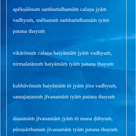
apēkṣāōnuṁ saṁbaṁdhamāṁ calaṇa jyāṁ
vadhyuṁ, snēhanuṁ saṁbaṁdhamāṁ tyāṁ
patana thayuṁ
vikārōnuṁ calaṇa haiyāmāṁ jyāṁ vadhyuṁ,
nirmalatānuṁ haiyāmāṁ tyāṁ patana thayuṁ
kubhāvōnuṁ haiyāmāṁ tō jyāṁ jōra vadhyuṁ,
samajaṇanuṁ jīvanamāṁ tyāṁ patana thayuṁ
ālasamāṁ jīvanamāṁ jyāṁ tō mana ḍūbyuṁ,
pūruṣārthanuṁ jīvanamāṁ tyāṁ patana thayuṁ