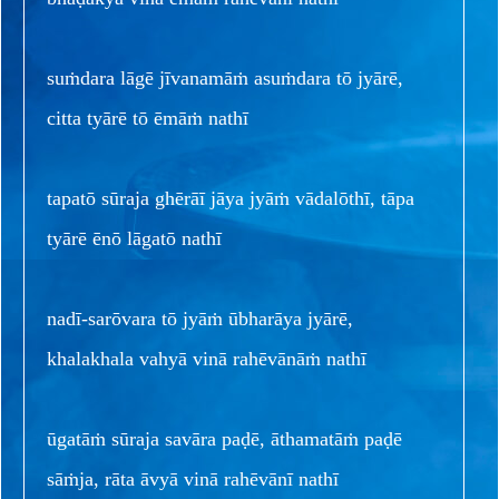
suṁdara lāgē jīvanamāṁ asuṁdara tō jyārē,
citta tyārē tō ēmāṁ nathī
tapatō sūraja ghērāī jāya jyāṁ vādalōthī, tāpa
tyārē ēnō lāgatō nathī
nadī-sarōvara tō jyāṁ ūbharāya jyārē,
khalakhala vahyā vinā rahēvānāṁ nathī
ūgatāṁ sūraja savāra paḍē, āthamatāṁ paḍē
sāṁja, rāta āvyā vinā rahēvānī nathī