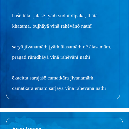
haśē tēla, jalaśē tyāṁ sudhī dīpaka, thātā
khatama, bujhāyā vinā rahēvānō nathī
saryā jīvanamāṁ jyāṁ ālasamāṁ nē ālasamāṁ,
pragati rūṁdhāyā vinā rahēvānī nathī
ēkacitta sarajaśē camatkāra jīvanamāṁ,
camatkāra ēmāṁ sarjāyā vinā rahēvānā nathī
Scan Image