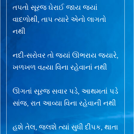
તપતો સૂરજ ઘેરાઈ જાય જ્યાં
વાદળોથી, તાપ ત્યારે એનો લાગતો
નથી
નદી-સરોવર તો જ્યાં ઊભરાય જ્યારે,
ખળખળ વહ્યા વિના રહેવાનાં નથી
ઊગતાં સૂરજ સવાર પડે, આથમતાં પડે
સાંજ, રાત આવ્યા વિના રહેવાની નથી
હશે તેલ, જલશે ત્યાં સુધી દીપક, થાતા