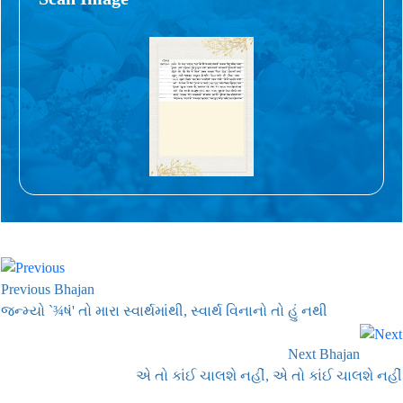
Previous Bhajan
જન્મ્યો `¾ષં' તો મારા સ્વાર્થમાંથી, સ્વાર્થ વિનાનો તો હું નથી
Next Bhajan
એ તો કાંઈ ચાલશે નહીં, એ તો કાંઈ ચાલશે નહીં