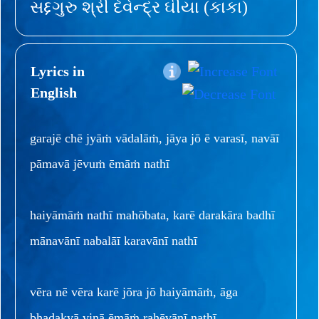
સદ્દગુરુ શ્રી દેવેન્દ્ર ઘીયા (કાકા)
Lyrics in
English
garajē chē jyāṁ vādalāṁ, jāya jō ē varasī, navāī
pāmavā jēvuṁ ēmāṁ nathī
haiyāmāṁ nathī mahōbata, karē darakāra badhī
mānavānī nabalāī karavānī nathī
vēra nē vēra karē jōra jō haiyāmāṁ, āga
bhaḍakyā vinā ēmāṁ rahēvānī nathī