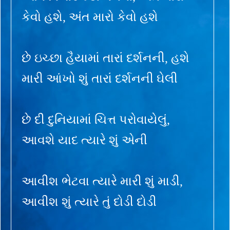
કેવો હશે, અંત મારો કેવો હશે
છે ઇચ્છા હૈયામાં તારાં દર્શનની, હશે
મારી આંખો શું તારાં દર્શનની ઘેલી
છે દી દુનિયામાં ચિત્ત પરોવાયેલું,
આવશે યાદ ત્યારે શું એની
આવીશ ભેટવા ત્યારે મારી શું માડી,
આવીશ શું ત્યારે તું દોડી દોડી