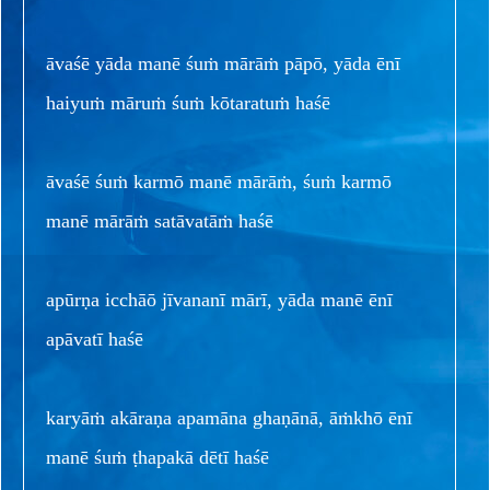
āvaśē yāda manē śuṁ mārāṁ pāpō, yāda ēnī
haiyuṁ māruṁ śuṁ kōtaratuṁ haśē
āvaśē śuṁ karmō manē mārāṁ, śuṁ karmō
manē mārāṁ satāvatāṁ haśē
apūrṇa icchāō jīvananī mārī, yāda manē ēnī
apāvatī haśē
karyāṁ akāraṇa apamāna ghaṇānā, āṁkhō ēnī
manē śuṁ ṭhapakā dētī haśē