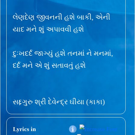
લેણદેણ જીવનની હશે બાકી, એની
યાદ મને શું અપાવવી હશે
દુઃખદર્દ જાગ્યું હશે તનમાં ને મનમાં,
દર્દ મને એ શું સતાવતું હશે
સદ્દગુરુ શ્રી દેવેન્દ્ર ઘીયા (કાકા)
Lyrics in