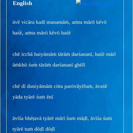
English
āvē vicāra kadī manamāṁ, aṁta mārō kēvō
haśē, aṁta mārō kēvō haśē
chē icchā haiyāmāṁ tārāṁ darśananī, haśē mārī
āṁkhō śuṁ tārāṁ darśananī ghēlī
chē dī duniyāmāṁ citta parōvāyēluṁ, āvaśē
yāda tyārē śuṁ ēnī
āvīśa bhēṭavā tyārē mārī śuṁ māḍī, āvīśa śuṁ
tyārē tuṁ dōḍī dōḍī