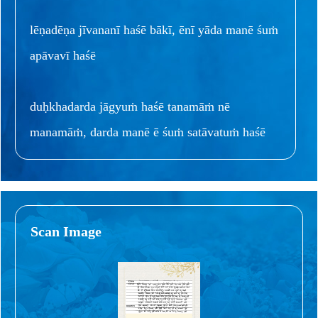
lēṇadēṇa jīvananī haśē bākī, ēnī yāda manē śuṁ
apāvavī haśē
duḥkhadarda jāgyuṁ haśē tanamāṁ nē
manamāṁ, darda manē ē śuṁ satāvatuṁ haśē
Scan Image