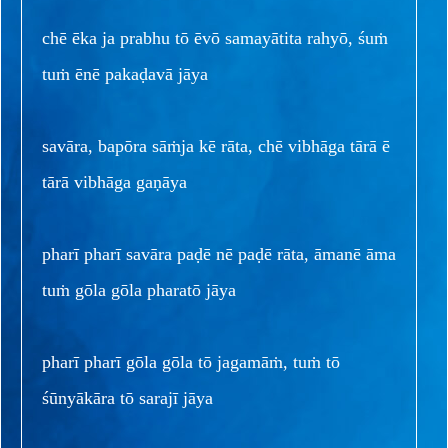
chē ēka ja prabhu tō ēvō samayātita rahyō, śuṁ
tuṁ ēnē pakaḍavā jāya
savāra, bapōra sāṁja kē rāta, chē vibhāga tārā ē
tārā vibhāga gaṇāya
pharī pharī savāra paḍē nē paḍē rāta, āmanē āma
tuṁ gōla gōla pharatō jāya
pharī pharī gōla gōla tō jagamāṁ, tuṁ tō
śūnyākāra tō sarajī jāya