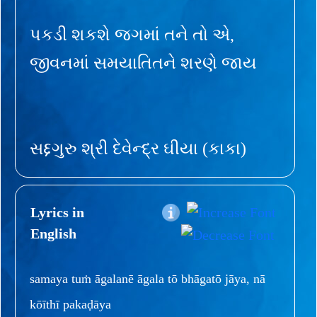
પકડી શકશે જગમાં તને તો એ,
જીવનમાં સમયાતિતને શરણે જાય
સદ્દગુરુ શ્રી દેવેન્દ્ર ઘીયા (કાકા)
Lyrics in
English
samaya tuṁ āgalanē āgala tō bhāgatō jāya, nā
kōīthī pakaḍāya