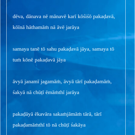
dēva, dānava nē mānavē karī kōśiśō pakaḍavā,
kōīnā hāthamāṁ nā āvē jarāya
samaya tanē tō sahu pakaḍavā jāya, samaya tō
tuṁ kōnē pakaḍavā jāya
āvyā janamī jagamāṁ, āvyā tārī pakaḍamāṁ,
śakyā nā chūṭī ēmāṁthī jarāya
pakaḍāyā ēkavāra sakaṁjāmāṁ tārā, tārī
pakaḍamāṁthī tō nā chūṭī śakāya