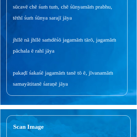
sūcavē chē śuṁ tuṁ, chē śūnyamāṁ prabhu,
tēthī śuṁ śūnya sarajī jāya
jhīlē nā jhīlē saṁdēśō jagamāṁ tārō, jagamāṁ
pāchala ē rahī jāya
pakaḍī śakaśē jagamāṁ tanē tō ē, jīvanamāṁ
samayātitanē śaraṇē jāya
Scan Image