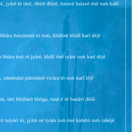
, jyārē tō tārē, dhīrē dhīrē, halavē halavē ēnē tuṁ kahī
bhāra haiyāṁnō tō tuṁ, khālīnē khālī karī dējē
bhāra ēnō rē jyārē, khālī ēnē tyārē tuṁ karī dējē
ṁ, sāmēnānī pātratānō vicāra tō tuṁ karī lējē
ṁ, tārī bhūlanō bhōga, tanē ē tō banāvī dēśē
rē taiyārī tō, jyāṁ nē tyāṁ tuṁ ēnē kahētō tuṁ rahējē