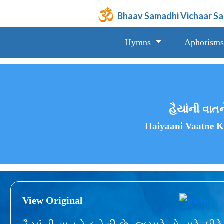
Bhaav Samadhi Vichaar S
Hymns
Aphorisms
હૈયાંની વાતન
Haiyaani Vaatne K
View Original