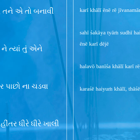
karī khālī ēnē rē jīvanam
ગ, તને એ તો બનાવી
sahī śakāya tyāṁ sudhī ha
ēnē karī dējē
ે ત્યાં તું એને
halavō banīśa khālī karī 
પર પાછો ના ચડવા
karaśē haiyuṁ khālī, thāśē
હીંતર ધીરે ધીરે ખાલી