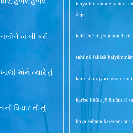
ે ધીરે, હળવે હળવે
haiyāṁnī vātanē kahēvī chē
dējē
kahī ēnē rē jīvanamāṁ rē, 
, ખાલીને ખાલી કરી
sahī nā śakāśē haiyāṁmāṁ 
ખાલી એને ત્યારે તું
karē khālī jyārē ēnē rē tu
karīśa bhūla jō āmāṁ rē tu
તાનો વિચાર તો તું
hōya sahana karavānī tārī 