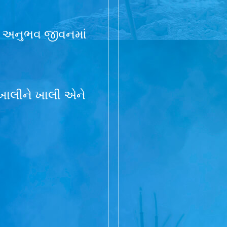
ો અનુભવ જીવનમાં
 ખાલીને ખાલી એને