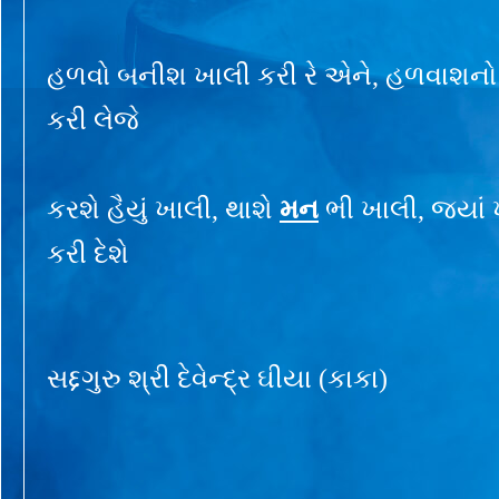
હળવો બનીશ ખાલી કરી રે એને, હળવાશન
કરી લેજે
કરશે હૈયું ખાલી, થાશે
મન
ભી ખાલી, જ્યાં
કરી દેશે
સદ્દગુરુ શ્રી દેવેન્દ્ર ઘીયા (કાકા)