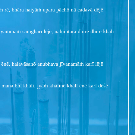
āṁ rē, bhāra haiyāṁ upara pāchō nā caḍavā dējē
iyāṁmāṁ saṁgharī lējē, nahīṁtara dhīrē dhīrē khālī
rē ēnē, halavāśanō anubhava jīvanamāṁ karī lējē
 mana bhī khālī, jyāṁ khālīnē khālī ēnē karī dēśē