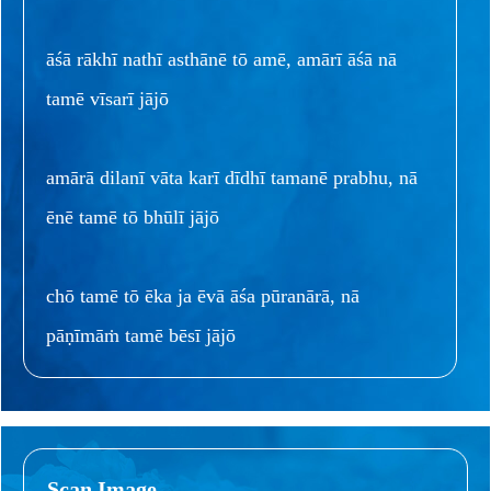
āśā rākhī nathī asthānē tō amē, amārī āśā nā
tamē vīsarī jājō
amārā dilanī vāta karī dīdhī tamanē prabhu, nā
ēnē tamē tō bhūlī jājō
chō tamē tō ēka ja ēvā āśa pūranārā, nā
pāṇīmāṁ tamē bēsī jājō
Scan Image