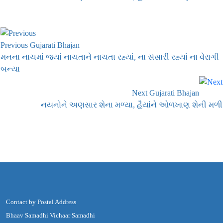
Previous Gujarati Bhajan
મનના નાચમાં જ્યાં નાચતાને નાચતા રહ્યાં, ના સંસારી રહ્યાં ના વેરાગી
બન્યા
Next Gujarati Bhajan
નયનોને અણસાર શેના મળ્યા, હૈયાંને ઓળખાણ શેની મળી
Contact by Postal Address
Bhaav Samadhi Vichaar Samadhi