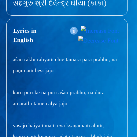
સદ્દગુરુ શ્રી દેવેન્દ્ર ઘીયા (કાકા)
Lyrics in
English
āśāō rākhī rahyāṁ chīē tamārā para prabhu, nā
pāṇīmāṁ bēsī jājō
karō pūrī kē nā pūrī āśāō prabhu, nā dūra
amārāthī tamē cālyā jājō
vasajō haiyāṁmāṁ ēvā kṣaṇamāṁ ahīṁ,
kṣaṇamāṁ kyāṁya, ādata tamārī ā bhūlī jājō