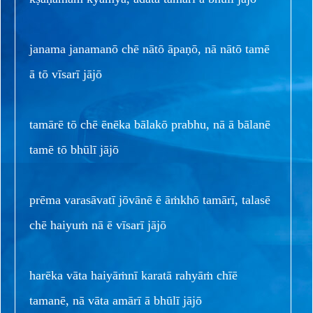
janama janamanō chē nātō āpaṇō, nā nātō tamē
ā tō vīsarī jājō
tamārē tō chē ēnēka bālakō prabhu, nā ā bālanē
tamē tō bhūlī jājō
prēma varasāvatī jōvānē ē āṁkhō tamārī, talasē
chē haiyuṁ nā ē vīsarī jājō
harēka vāta haiyāṁnī karatā rahyāṁ chīē
tamanē, nā vāta amārī ā bhūlī jājō