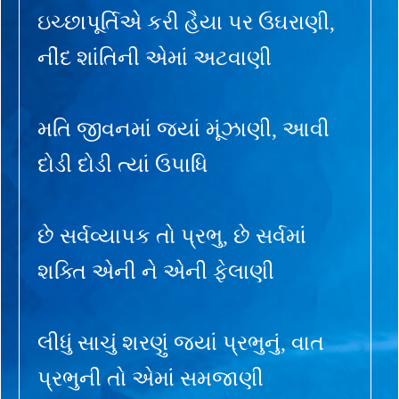
ઇચ્છાપૂર્તિએ કરી હૈયા પર ઉઘરાણી,
નીંદ શાંતિની એમાં અટવાણી
મતિ જીવનમાં જ્યાં મૂંઝાણી, આવી
દોડી દોડી ત્યાં ઉપાધિ
છે સર્વવ્યાપક તો પ્રભુ, છે સર્વમાં
શક્તિ એની ને એની ફેલાણી
લીધું સાચું શરણું જ્યાં પ્રભુનું, વાત
પ્રભુની તો એમાં સમજાણી