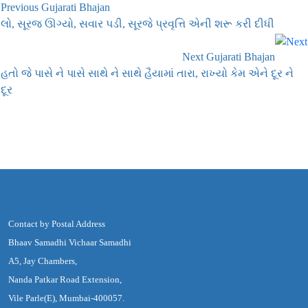
Previous Gujarati Bhajan
લો, સૂરજ ઊગ્યો, સવાર પડી, સૂરજે પ્રવૃત્તિ એની શરૂ કરી દીધી
Next Gujarati Bhajan
હતો જે પાસે ને પાસે સાથે ને સાથે હૈયામાં તારા, રાખ્યો કેમ એને દૂર ને
દૂર
Contact by Postal Address
Bhaav Samadhi Vichaar Samadhi
A5, Jay Chambers,
Nanda Patkar Road Extension,
Vile Parle(E), Mumbai-400057.