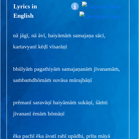
Lyrics in
English
nā jāgī, nā āvī, haiyāmāṁ samajaṇa sācī,
kartavyanī kēḍī vīsarāṇī
bhūlyāṁ pagathiyāṁ samajaṇanāṁ jīvanamāṁ,
saṁbaṁdhōmāṁ suvāsa mūrajhāṇī
prēmanī saravāṇī haiyāmāṁ sukāṇī, śāṁti
jīvananī ēmāṁ hōmāṇī
ēka pachī ēka āvatī rahī upādhi, prīta māyā