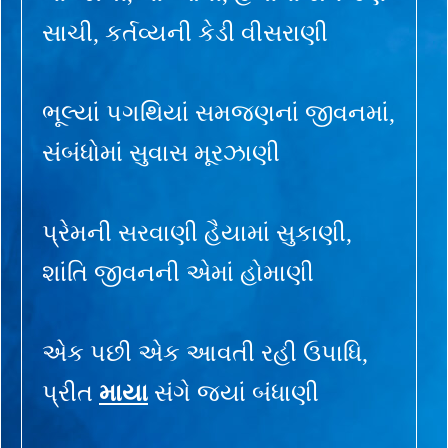
સાચી, કર્તવ્યની કેડી વીસરાણી
ભૂલ્યાં પગથિયાં સમજણનાં જીવનમાં,
સંબંધોમાં સુવાસ મૂરઝાણી
પ્રેમની સરવાણી હૈયામાં સુકાણી,
શાંતિ જીવનની એમાં હોમાણી
એક પછી એક આવતી રહી ઉપાધિ,
પ્રીત
માયા
સંગે જ્યાં બંધાણી