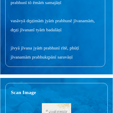
prabhunī tō ēmāṁ samajāṇī
vasāvyā dr̥ṣṭimāṁ jyāṁ prabhunē jīvanamāṁ,
dr̥ṣṭi jīvananī tyāṁ badalāṇī
jīvyā jīvana jyāṁ prabhunī rītē, phūṭī
jīvanamāṁ prabhukr̥pānī saravāṇī
Scan Image