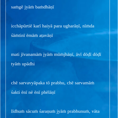
saṁgē jyāṁ baṁdhāṇī
icchāpūrtiē karī haiyā para ugharāṇī, nīṁda
śāṁtinī ēmāṁ aṭavāṇī
mati jīvanamāṁ jyāṁ mūṁjhāṇī, āvī dōḍī dōḍī
tyāṁ upādhi
chē sarvavyāpaka tō prabhu, chē sarvamāṁ
śakti ēnī nē ēnī phēlāṇī
līdhuṁ sācuṁ śaraṇuṁ jyāṁ prabhunuṁ, vāta