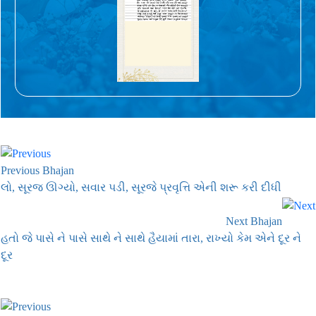
Previous Bhajan
લો, સૂરજ ઊગ્યો, સવાર પડી, સૂરજે પ્રવૃત્તિ એની શરૂ કરી દીધી
Next Bhajan
હતો જે પાસે ને પાસે સાથે ને સાથે હૈયામાં તારા, રાખ્યો કેમ એને દૂર ને
દૂર