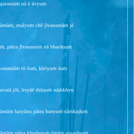
ajaramāṁ nā ē āvyuṁ
āmāṁ, malyuṁ chē jīvanamāṁ jē
, pātra jīvananuṁ nā bharāṇuṁ
vanamāṁ tō śuṁ, khōyuṁ śuṁ
vatā jōī, īrṣyāē thāṇuṁ nāṁkhyu
āmāṁ haiyānu pātra banyuṁ sāṁkaḍuṁ
āmāṁ pātra khudanuṁ ēmāṁ visarāṇuṁ