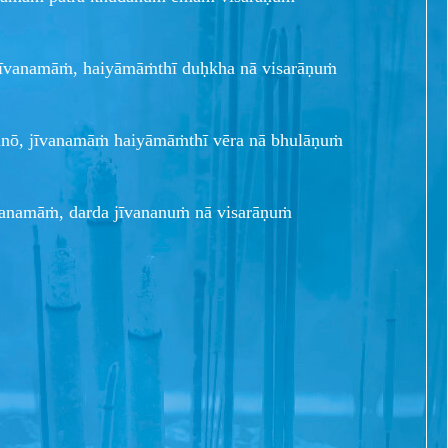
īvanamāṁ, haiyāmāṁthī duḥkha nā visarāṇuṁ
unō, jīvanamāṁ haiyāmāṁthī vēra nā bhulāṇuṁ
vanamāṁ, darda jīvananuṁ nā visarāṇuṁ