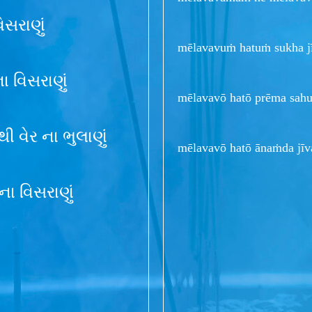
િસરાણું
mēlavavuṁ hatuṁ sukha j
ા વિસરાણું
mēlavavō hatō prēma sah
ી વેર ના ભુલાણું
mēlavavō hatō ānaṁda jī
ના વિસરાણું