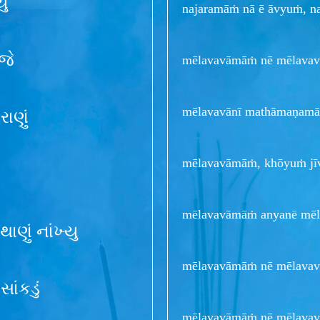
ું
najaramāṁ nā ē āvyuṁ, n
 જે
mēlavavāmāṁ nē mēlavav
mēlavavānī mathāmaṇamāṁ
ાણું
mēlavavāmāṁ, khōyuṁ jī
mēlavavāmāṁ anyanē mēla
ણું નાંખ્યુ
mēlavavāmāṁ nē mēlavav
સાંકડું
mēlavavāmāṁ nē mēlavav