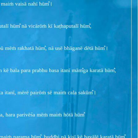
, maiṁ vaisā nahī hūm̐।
talī hūm̐ nā vicārōṁ kī kaṭhaputalī hūm̐,
bū mēṁ rakhatā hūm̐, nā usē bhāganē dētā hūm̐।
 kē bala para prabhu basa itanī mām̐ga karatā hūm̐,
a itanī, mērē pairōṁ sē maiṁ cala sakūm̐।
a, hara parivēśa mēṁ maiṁ hōtā hūm̐
aiṁ narama hūm̐, buddhi nā kisī kē havālē karatā hūm̐