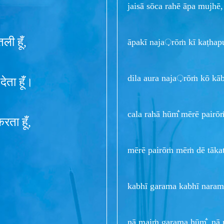
jaisā sōca rahē āpa mujhē
ली हूँ,
āpakī naja़rōṁ kī kaṭhapu
dila aura naja़rōṁ kō kā
देता हूँ।
cala rahā hūm̐ mērē pairōṁ
रता हूँ,
mērē pairōṁ mēṁ dē tākat
kabhī garama kabhī naram
nā maiṁ garama hūm̐, nā m