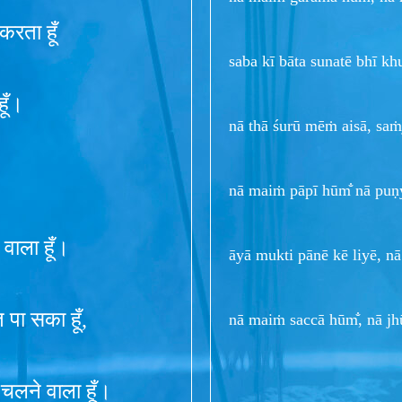
 करता हूँ
saba kī bāta sunatē bhī kh
हूँ।
nā thā śurū mēṁ aisā, saṁ
nā maiṁ pāpī hūm̐ nā puṇy
 वाला हूँ।
āyā mukti pānē kē liyē, n
 पा सका हूँ,
nā maiṁ saccā hūm̐, nā jh
र चलने वाला हूँ।