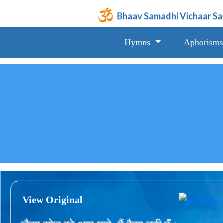
Bhaav Samadhi Vichaar S
Hymns
Aphorisms
View Original