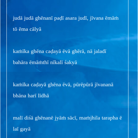
judā judā ghēnanī paḍī asara judī, jīvana ēmāṁ
tō ēma cālyā
kaṁīka ghēna caḍayā ēvā ghērā, nā jaladī
bahāra ēmāṁthī nīkalī śakyā
kaṁīka caḍayā ghēna ēvā, pūrēpūrā jīvananā
bhāna harī līdhā
malī diśā ghēnanē jyāṁ sācī, maṁjhila tarapha ē
laī gayā