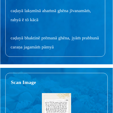
caḍayā lakṣmīnā ahaṁnā ghēna jīvanamāṁ,
rahyā ē tō kācā
caḍayā bhaktinē prēmanā ghēna, jyāṁ prabhunā
caraṇa jagamāṁ pāmyā
Scan Image