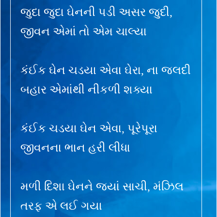
જુદા જુદા ઘેનની પડી અસર જુદી,
જીવન એમાં તો એમ ચાલ્યા
કંઈક ઘેન ચડયા એવા ઘેરા, ના જલદી
બહાર એમાંથી નીકળી શક્યા
કંઈક ચડયા ઘેન એવા, પૂરેપૂરા
જીવનના ભાન હરી લીધા
મળી દિશા ઘેનને જ્યાં સાચી, મંઝિલ
તરફ એ લઈ ગયા