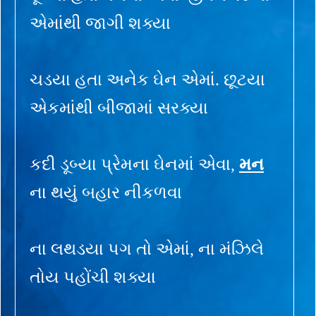
એમાંથી જાગી શક્યા
ચડયા હતા અનેક ઘેન એમાં. છૂટયા
એકમાંથી બીજામાં સરક્યા
કદી ડૂબ્યા પ્રેમના ઘેનમાં એવા,
મન
ના થયું બહાર નીકળવા
ના લથડયા પગ તો એમાં, ના મંઝિલે
તોય પહોંચી શક્યા