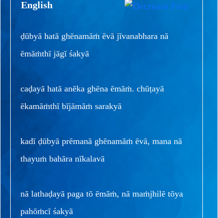
English
ḍūbyā hatā ghēnamāṁ ēvā jīvanabhara nā
ēmāṁthī jāgī śakyā
caḍayā hatā anēka ghēna ēmāṁ. chūṭayā
ēkamāṁthī bījāmāṁ sarakyā
kadī ḍūbyā prēmanā ghēnamāṁ ēvā, mana nā
thayuṁ bahāra nīkalavā
nā lathaḍayā paga tō ēmāṁ, nā maṁjhilē tōya
pahōṁcī śakyā