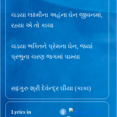
ચડયા લક્ષ્મીના અહંના ઘેન જીવનમાં,
રહ્યા એ તો કાચા
ચડયા ભક્તિને પ્રેમના ઘેન, જ્યાં
પ્રભુના ચરણ જગમાં પામ્યા
સદ્દગુરુ શ્રી દેવેન્દ્ર ઘીયા (કાકા)
Lyrics in