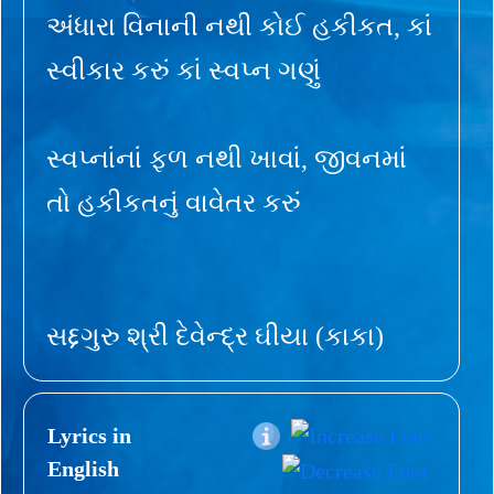
અંધારા વિનાની નથી કોઈ હકીકત, કાં
સ્વીકાર કરું કાં સ્વપ્ન ગણું
સ્વપ્નાંનાં ફળ નથી ખાવાં, જીવનમાં
તો હકીકતનું વાવેતર કરું
સદ્દગુરુ શ્રી દેવેન્દ્ર ઘીયા (કાકા)
Lyrics in
English