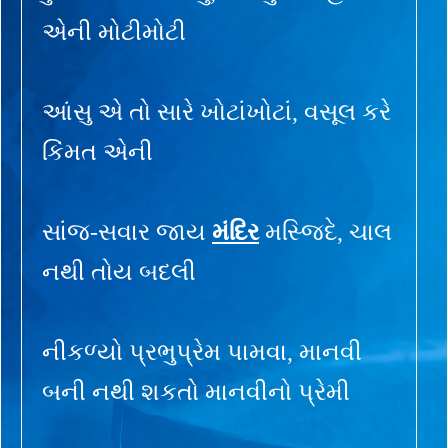
એની મોટીમોટી
આંસુ એ તો સારે ખોટાંખોટાં, વસૂલ કરે
કિંમત એની
સાંજ-સવાર જાય
મંદિર
મસ્જિદે, ચાલ
નથી તોય બદલી
નીકળ્યો પ્રભુપ્રેમ પામવા, માનવી
બની નથી શકતો માનવીનો પ્રેમી