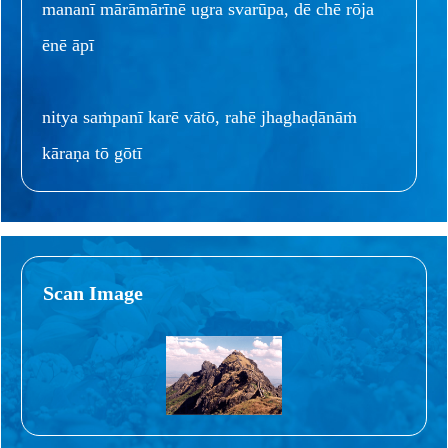
mananī mārāmārīnē ugra svarūpa, dē chē rōja
ēnē āpī
nitya saṁpanī karē vātō, rahē jhaghaḍānāṁ
kāraṇa tō gōtī
Scan Image