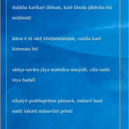
duḥkha karīkarī ūbhuṁ, karē khuda jāhērāta ēnī
mōṭīmōṭī
āṁsu ē tō sārē khōṭāṁkhōṭāṁ, vasūla karē
kiṁmata ēnī
sāṁja-savāra jāya maṁdira masjidē, cāla nathī
tōya badalī
nīkalyō prabhuprēma pāmavā, mānavī banī
nathī śakatō mānavīnō prēmī