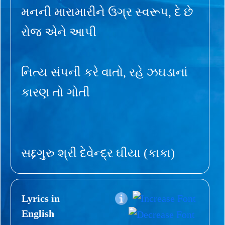
મનની મારામારીને ઉગ્ર સ્વરૂપ, દે છે
રોજ એને આપી
નિત્ય સંપની કરે વાતો, રહે ઝઘડાનાં
કારણ તો ગોતી
સદ્દગુરુ શ્રી દેવેન્દ્ર ઘીયા (કાકા)
Lyrics in
English