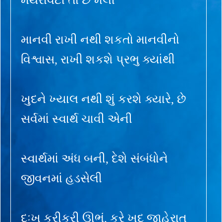
માનવી રાખી નથી શકતો માનવીનો
વિશ્વાસ, રાખી શકશે પ્રભુ ક્યાંથી
ખુદને ખ્યાલ નથી શું કરશે ક્યારે, છે
સર્વમાં સ્વાર્થ ચાવી એની
સ્વાર્થમાં અંધ બની, દેશે સંબંધોને
જીવનમાં હડસેલી
દુઃખ કરીકરી ઊભું, કરે ખુદ જાહેરાત