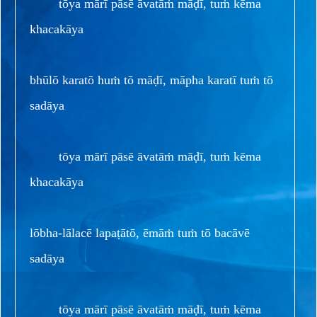
tōya mārī pāsē āvatāṁ māḍī, tuṁ kēma
khacakāya
bhūlō karatō huṁ tō māḍī, māpha karatī tuṁ tō
sadāya
tōya mārī pāsē āvatāṁ māḍī, tuṁ kēma
khacakāya
lōbha-lālacē lapaṭātō, ēmāṁ tuṁ tō bacāvē
sadāya
tōya mārī pāsē āvatāṁ māḍī, tuṁ kēma