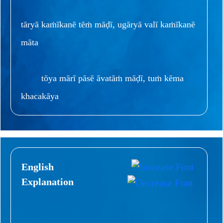
tāryā kaṁīkanē tēṁ māḍī, ugāryā valī kaṁīkanē
māta
tōya mārī pāsē āvatāṁ māḍī, tuṁ kēma
khacakāya
English
Explanation