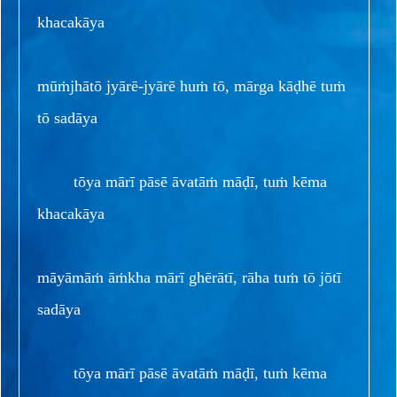
khacakāya
mūṁjhātō jyārē-jyārē huṁ tō, mārga kāḍhē tuṁ
tō sadāya
tōya mārī pāsē āvatāṁ māḍī, tuṁ kēma
khacakāya
māyāmāṁ āṁkha mārī ghērātī, rāha tuṁ tō jōtī
sadāya
tōya mārī pāsē āvatāṁ māḍī, tuṁ kēma