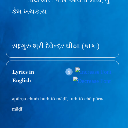
કેમ ખચકાય
સદ્દગુરુ શ્રી દેવેન્દ્ર ઘીયા (કાકા)
Lyrics in
English
apūrṇa chuṁ huṁ tō māḍī, tuṁ tō chē pūrṇa
māḍī