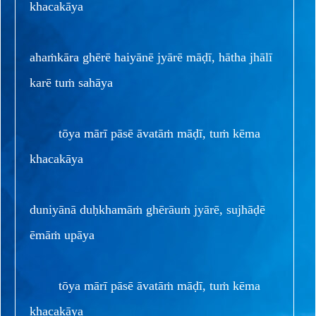
khacakāya
ahaṁkāra ghērē haiyānē jyārē māḍī, hātha jhālī
karē tuṁ sahāya
tōya mārī pāsē āvatāṁ māḍī, tuṁ kēma
khacakāya
duniyānā duḥkhamāṁ ghērāuṁ jyārē, sujhāḍē
ēmāṁ upāya
tōya mārī pāsē āvatāṁ māḍī, tuṁ kēma
khacakāya