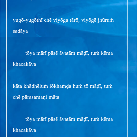
yugō-yugōthī chē viyōga tārō, viyōgē jhūruṁ
sadāya
tōya mārī pāsē āvatāṁ māḍī, tuṁ kēma
khacakāya
kāṭa khādhēluṁ lōkhaṁḍa huṁ tō māḍī, tuṁ
chē pārasamaṇi māta
tōya mārī pāsē āvatāṁ māḍī, tuṁ kēma
khacakāya