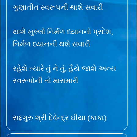
ગુણાતીત સ્વરૂપની થાશે સવારી
થાશે ખુલ્લો નિર્મળ ધ્યાનનો પ્રદેશ,
નિર્મળ ધ્યાનની થશે સવારી
રહેશે ત્યારે તું ને તું, હૈયે જાશે અન્ય
સ્વરૂપોની તો મારામારી
સદ્દગુરુ શ્રી દેવેન્દ્ર ઘીયા (કાકા)