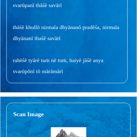
svarūpanī thāśē savārī
thāśē khullō nirmala dhyānanō pradēśa, nirmala
dhyānanī thaśē savārī
rahēśē tyārē tuṁ nē tuṁ, haiyē jāśē anya
svarūpōnī tō mārāmārī
Scan Image