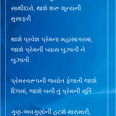
સાથીદારો, થાશે શરૂ શૂન્યની
મુસાફરી
થાશે પ્રવેશ પ્રેમના મહાસાગરમાં,
જાશે પ્રેમની પ્યાસ બુઝાતી ને
બુઝાતી
પ્રેમસ્વરૂપની જ્યોત ફેલાતી જાશે
દિલમાં, જાશે બની તું પ્રેમની મૂર્તિ
ગુણ-અવગુણોની હટશે મારામારી,