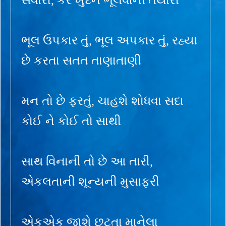
ભૂલ ઉપકાર તું, ભૂલ અપકાર તું, રહ્યા
છે કરતા સતત તાણાતાણી
મન તો છે ફરતું, ચાહશે શોધવા સદા
કોઈ ને કોઈ તો સાથી
સાથ વિનાની તો છે આ તારી,
એકલતાની શૂન્યની મુસાફરી
એકએક જાશે છૂટતા માનેલા