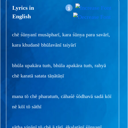
Lyrics in
English
chē śūnyanī musāpharī, kara śūnya para savārī,
kara khudanē bhūlavānī taiyārī
bhūla upakāra tuṁ, bhūla apakāra tuṁ, rahyā
chē karatā satata tāṇātāṇī
mana tō chē pharatuṁ, cāhaśē śōdhavā sadā kōī
nē kōī tō sāthī
sātha vinānī tō chē ā tārī, ēkalatānī śūnyanī