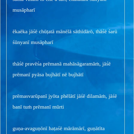
musāpharī
ēkaēka jāśē chūṭatā mānēlā sāthīdārō, thāśē śarū
śūnyanī musāpharī
thāśē pravēśa prēmanā mahāsāgaramāṁ, jāśē
prēmanī pyāsa bujhātī nē bujhātī
prēmasvarūpanī jyōta phēlātī jāśē dilamāṁ, jāśē
banī tuṁ prēmanī mūrti
guṇa-avaguṇōnī haṭaśē mārāmārī, guṇātīta