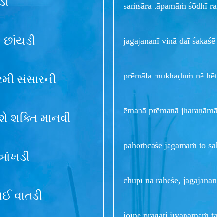
ડી
saṁsāra tāpamāṁ śōdhī ra
છાંયડી
jagajananī vinā daī śakaś
prēmāla mukhaḍuṁ nē hēta
ગરમી સંસારની
ēmanā prēmanā jharaṇāmāṁ
શે શક્તિ માનવી
pahōṁcaśē jagamāṁ tō sah
 આંખડી
chūpī nā rahēśē, jagajanan
ોઈ વાતડી
jōīnē pragati jīvanamāṁ tā