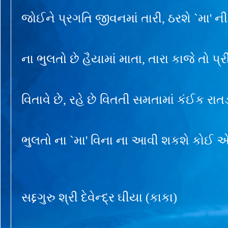
જોઈને પ્રગતિ જીવનમાં તારી, ઠરશે `મા' 
ના ભુલતો છે હૈયામાં માતા, તારા કાજે તો પ્
વિતાવે છે, રહે છે વિતતી સમતામાં કંઈક રાત
ભુલતો ના `મા' વિના ના આવી શકશે કોઈ 
સદ્દગુરુ શ્રી દેવેન્દ્ર ઘીયા (કાકા)