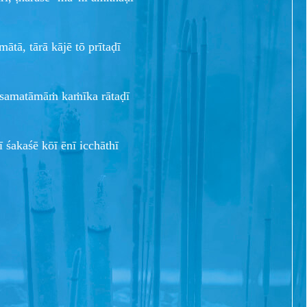
tā, tārā kājē tō prītaḍī
tī samatāmāṁ kaṁīka rātaḍī
ī śakaśē kōī ēnī icchāthī