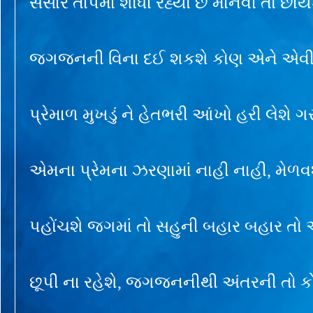
સંસાર તાપમાં શોધી રહ્યો છે માનવી તો છાંય
જગજનની વિના દઈ શકશે કોણ એને એવી 
પ્રેમાળ મુખડું ને હેતભરી આંખો હરી લેશે 
એમના પ્રેમના ઝરણામાં નાહી નાહી, મેળવ
પહોંચશે જગમાં તો સહુની બહાર બહાર તો
છૂપી ના રહેશે, જગજનનીથી અંતરની તો ક