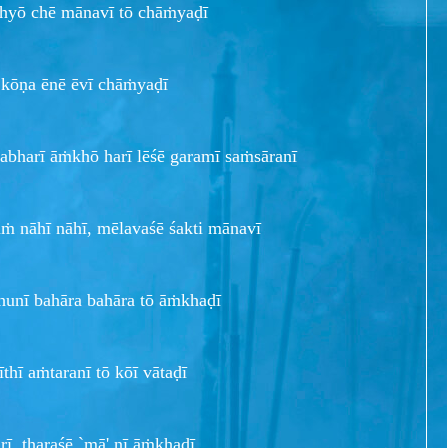
hyō chē mānavī tō chāṁyaḍī
ē kōṇa ēnē ēvī chāṁyaḍī
bharī āṁkhō harī lēśē garamī saṁsāranī
 nāhī nāhī, mēlavaśē śakti mānavī
unī bahāra bahāra tō āṁkhaḍī
īthī aṁtaranī tō kōī vātaḍī
rī, ṭharaśē `mā' nī āṁkhaḍī