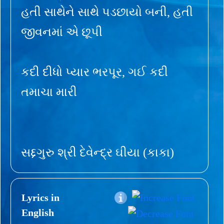
હતી સાથેને સાથે પડછાયો બની, હતી
જીવનમાં એ છૂપી
કદી દીધો પ્યાર ભરપૂર, ગઈ કદી
તમાચા મારી
સદ્દગુરુ શ્રી દેવેન્દ્ર ઘીયા (કાકા)
Lyrics in
English