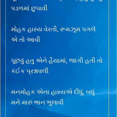
પડળમાં છુપાવી
મોહક હાસ્ય વેરતી, રૂમઝૂમ પગલે
એ તો આવી
પૂછવું હતુ એને હૈયામાં, જાગી હતી તો
કંઈક પ્રશ્નાવલી
મનમોહક એના હાસ્યએ દીધું, બધું
મને મારું ભાન ભુલાવી