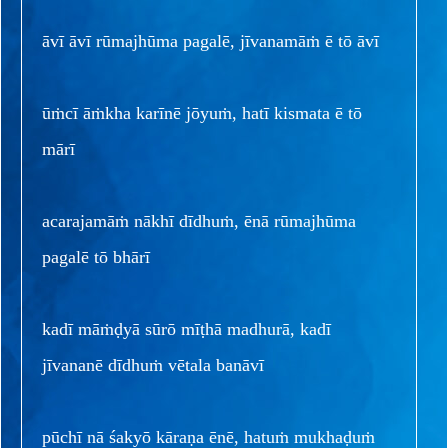
āvī āvī rūmajhūma pagalē, jīvanamāṁ ē tō āvī
ūṁcī āṁkha karīnē jōyuṁ, hatī kismata ē tō
mārī
acarajamāṁ nākhī dīdhuṁ, ēnā rūmajhūma
pagalē tō bhārī
kadī māṁḍyā sūrō mīṭhā madhurā, kadī
jīvananē dīdhuṁ vētala banāvī
pūchī nā śakyō kāraṇa ēnē, hatuṁ mukhaḍuṁ