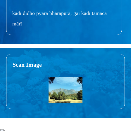
kadī dīdhō pyāra bharapūra, gaī kadī tamācā
mārī
Scan Image