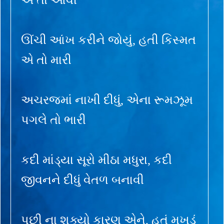
ઊંચી આંખ કરીને જોયું, હતી કિસ્મત
એ તો મારી
અચરજમાં નાખી દીધું, એના રૂમઝૂમ
પગલે તો ભારી
કદી માંડ્યા સૂરો મીઠા મધુરા, કદી
જીવનને દીધું વેતળ બનાવી
પૂછી ના શક્યો કારણ એને, હતું મુખડું