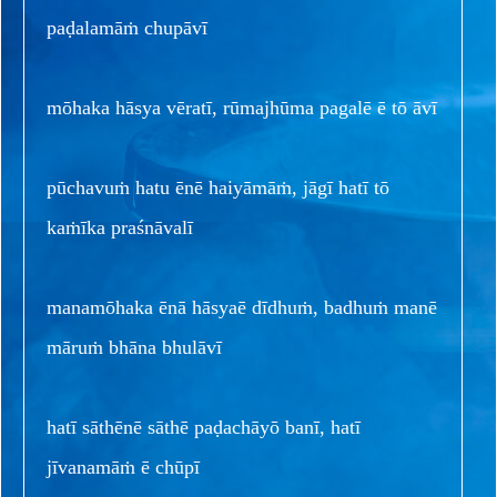
paḍalamāṁ chupāvī
mōhaka hāsya vēratī, rūmajhūma pagalē ē tō āvī
pūchavuṁ hatu ēnē haiyāmāṁ, jāgī hatī tō
kaṁīka praśnāvalī
manamōhaka ēnā hāsyaē dīdhuṁ, badhuṁ manē
māruṁ bhāna bhulāvī
hatī sāthēnē sāthē paḍachāyō banī, hatī
jīvanamāṁ ē chūpī