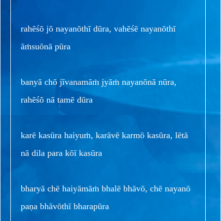
rahēśō jō nayanōthī dūra, vahēśē nayanōthī
āṁsuōnā pūra
banyā chō jīvanamāṁ jyāṁ nayanōnā nūra,
rahēśō nā tamē dūra
karē kasūra haiyuṁ, karāvē karmō kasūra, lētā
nā dila para kōī kasūra
bharyā chē haiyāmāṁ bhalē bhāvō, chē nayanō
paṇa bhāvōthī bharapūra