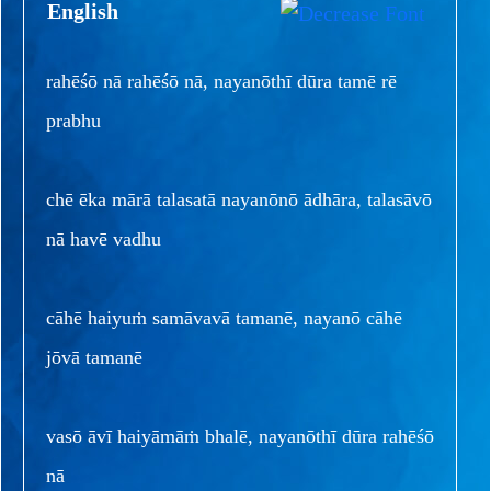
English
rahēśō nā rahēśō nā, nayanōthī dūra tamē rē
prabhu
chē ēka mārā talasatā nayanōnō ādhāra, talasāvō
nā havē vadhu
cāhē haiyuṁ samāvavā tamanē, nayanō cāhē
jōvā tamanē
vasō āvī haiyāmāṁ bhalē, nayanōthī dūra rahēśō
nā