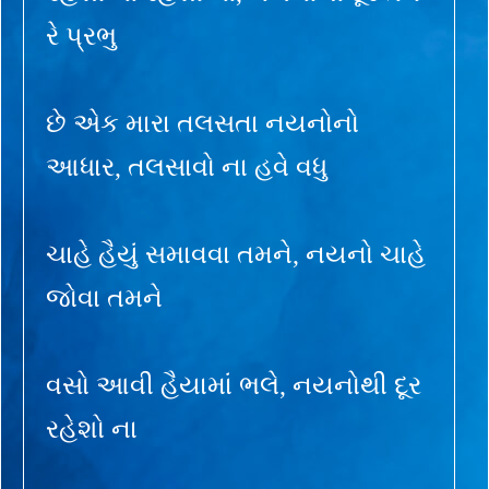
રે પ્રભુ
છે એક મારા તલસતા નયનોનો
આધાર, તલસાવો ના હવે વધુ
ચાહે હૈયું સમાવવા તમને, નયનો ચાહે
જોવા તમને
વસો આવી હૈયામાં ભલે, નયનોથી દૂર
રહેશો ના