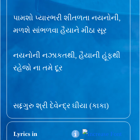
પામશો પ્યારભરી શીતળતા નયનોની,
મળશે સાંભળવા હૈયાને મીઠા સૂર
નયનોની નઝાકતથી, હૈયાની હૂંફથી
રહેજો ના તમે દૂર
સદ્દગુરુ શ્રી દેવેન્દ્ર ઘીયા (કાકા)
Lyrics in