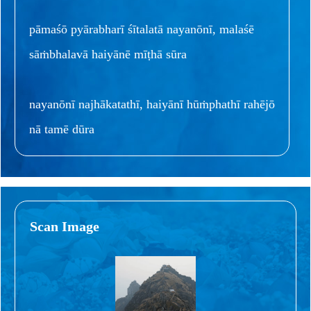
pāmaśō pyārabharī śītalatā nayanōnī, malaśē
sāṁbhalavā haiyānē mīṭhā sūra
nayanōnī najhākatathī, haiyānī hūṁphathī rahējō
nā tamē dūra
Scan Image