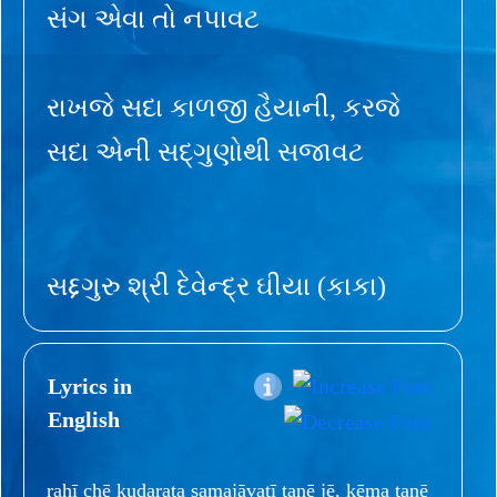
સંગ એવા તો નપાવટ
રાખજે સદા કાળજી હૈયાની, કરજે
સદા એની સદ્ગુણોથી સજાવટ
સદ્દગુરુ શ્રી દેવેન્દ્ર ઘીયા (કાકા)
Lyrics in
English
rahī chē kudarata samajāvatī tanē jē, kēma tanē