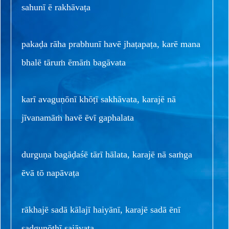
sahunī ē rakhāvaṭa
pakaḍa rāha prabhunī havē jhaṭapaṭa, karē mana
bhalē tāruṁ ēmāṁ bagāvata
karī avaguṇōnī khōṭī sakhāvata, karajē nā
jīvanamāṁ havē ēvī gaphalata
durguṇa bagāḍaśē tārī hālata, karajē nā saṁga
ēvā tō napāvaṭa
rākhajē sadā kālajī haiyānī, karajē sadā ēnī
sadguṇōthī sajāvaṭa