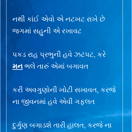
નથી કાંઈ એવો એ નટખટ રાખે છે
જગમાં સહુની એ રખાવટ
પકડ રાહ પ્રભુની હવે ઝટપટ, કરે
મન
ભલે તારું એમાં બગાવત
કરી અવગુણોની ખોટી સખાવત, કરજે
ના જીવનમાં હવે એવી ગફલત
દુર્ગુણ બગાડશે તારી હાલત, કરજે ના