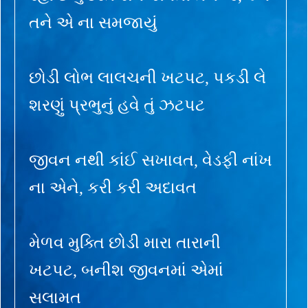
તને એ ના સમજાયું
છોડી લોભ લાલચની ખટપટ, પકડી લે
શરણું પ્રભુનું હવે તું ઝટપટ
જીવન નથી કાંઈ સખાવત, વેડફી નાંખ
ના એને, કરી કરી અદાવત
મેળવ મુક્તિ છોડી મારા તારાની
ખટપટ, બનીશ જીવનમાં એમાં
સલામત