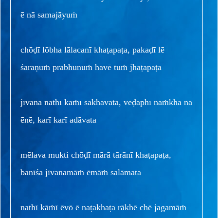
ē nā samajāyuṁ
chōḍī lōbha lālacanī khaṭapaṭa, pakaḍī lē
śaraṇuṁ prabhunuṁ havē tuṁ jhaṭapaṭa
jīvana nathī kāṁī sakhāvata, vēḍaphī nāṁkha nā
ēnē, karī karī adāvata
mēlava mukti chōḍī mārā tārānī khaṭapaṭa,
banīśa jīvanamāṁ ēmāṁ salāmata
nathī kāṁī ēvō ē naṭakhaṭa rākhē chē jagamāṁ