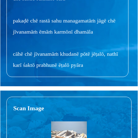
pakaḍē chē rastā sahu managamatāṁ jāgē chē
jīvanamāṁ ēmāṁ karmōnī dhamāla
cāhē chē jīvanamāṁ khudanē pōtē jēṭalō, nathī
karī śaktō prabhunē ēṭalō pyāra
Scan Image