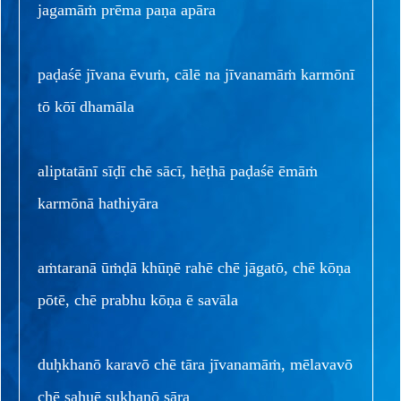
jagamāṁ prēma paṇa apāra
paḍaśē jīvana ēvuṁ, cālē na jīvanamāṁ karmōnī
tō kōī dhamāla
aliptatānī sīḍī chē sācī, hēṭhā paḍaśē ēmāṁ
karmōnā hathiyāra
aṁtaranā ūṁḍā khūṇē rahē chē jāgatō, chē kōṇa
pōtē, chē prabhu kōṇa ē savāla
duḥkhanō karavō chē tāra jīvanamāṁ, mēlavavō
chē sahuē sukhanō sāra