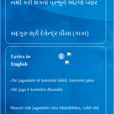
નથી કરી શક્તો પ્રભુને એટલો પ્યાર
સદ્દગુરુ શ્રી દેવેન્દ્ર ઘીયા (કાકા)
Lyrics in
English
chē jagamāṁ tō karmōnī khētī, karmōnī pāra
chē jaga ē karmōnī dhamāla
bharyō chē jagamāṁ vēra bhārōbhāra, vahē chē