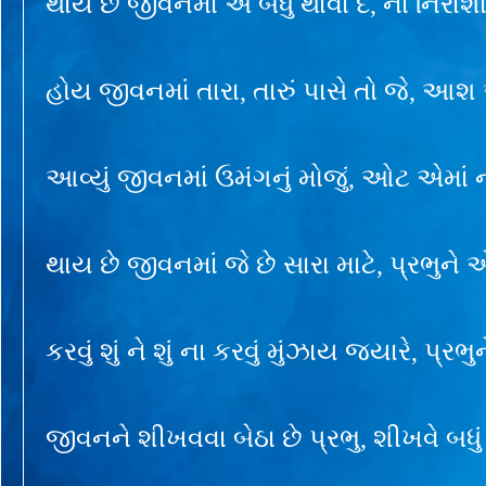
થાય છે જીવનમાં એ બધું થાવા દે, ના નિરાશ
હોય જીવનમાં તારા, તારું પાસે તો જે, આશ
આવ્યું જીવનમાં ઉમંગનું મોજું, ઓટ એમાં 
થાય છે જીવનમાં જે છે સારા માટે, પ્રભુને 
કરવું શું ને શું ના કરવું મુંઝાય જ્યારે, પ્રભુન
જીવનને શીખવવા બેઠા છે પ્રભુ, શીખવે બધુ