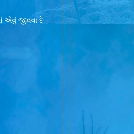
ં એવું જીવવા દે