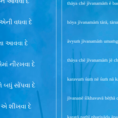
ાને આવવા દે
thāya chē jīvanamāṁ ē ba
 એની વધવા દે
hōya jīvanamāṁ tārā, tāru
āvyuṁ jīvanamāṁ umaṁga
ના આવવા દે
thāya chē jīvanamāṁ jē c
એમાં નીરખવા દે
karavuṁ śuṁ nē śuṁ nā k
ે બધું સોંપવા દે
jīvananē śīkhavavā bēṭhā 
ં એ શીખવા દે
karatō nathī phariyāda āp