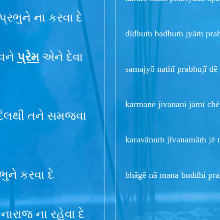
રભુને ના કરવા દે
dīdhuṁ badhuṁ jyāṁ prabh
ાવને
પ્રેમ
એને દેવા
samajyō nathī prabhujī dē
karmanē jīvananī jāmī chē
ે દિલથી તને સમજવા
karavānuṁ jīvanamāṁ jē nā
ુને કરવા દે
bhāgē nā mana buddhi pr
 નારાજ ના રહેવા દે