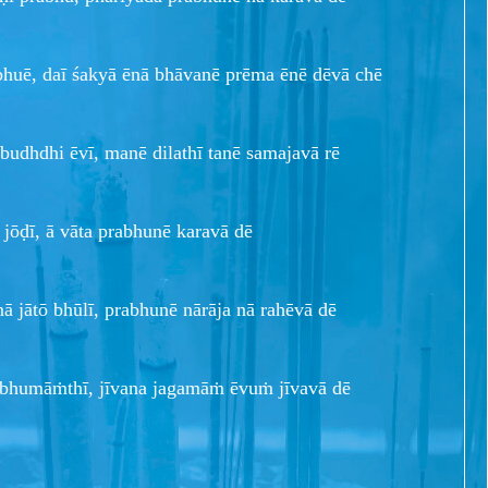
uē, daī śakyā ēnā bhāvanē prēma ēnē dēvā chē
 budhdhi ēvī, manē dilathī tanē samajavā rē
 jōḍī, ā vāta prabhunē karavā dē
 jātō bhūlī, prabhunē nārāja nā rahēvā dē
abhumāṁthī, jīvana jagamāṁ ēvuṁ jīvavā dē