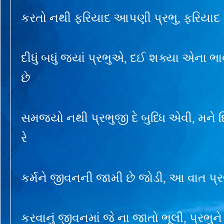
કરતો નથી ફરિયાદ આપણી પ્રભુ, ફરિયાદ પ્
દીધું બધું જ્યાં પ્રભુએ, દઈ શક્યા એના ભ
છે
સમજ્યો નથી પ્રભુજી દે બુધ્ધિ એવી, મન
રે
કર્મને જીવનની જામી છે જોડી, આ વાત પ્રભ
કરવાનું જીવનમાં જે ના જાતો ભૂલી, પ્રભુને