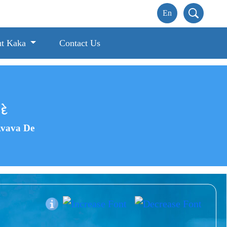
t Kaka
Contact Us
દે
Avava De