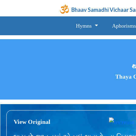
Bhaav Samadhi Vichaar S
Hymns
Aphorisms
થ
Thaya C
View Original