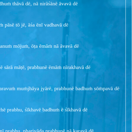
dhuṁ thāvā dē, nā nirāśānē āvavā dē
ṁ pāsē tō jē, āśa ēnī vadhavā dē
nuṁ mōjuṁ, ōṭa ēmāṁ nā āvavā dē
hē sārā māṭē, prabhunē ēmāṁ nīrakhavā dē
aravuṁ muṁjhāya jyārē, prabhunē badhuṁ sōṁpavā dē
chē prabhu, śīkhavē badhuṁ ē śīkhavā dē
aṇī prabhu, phariyāda prabhunē nā karavā dē