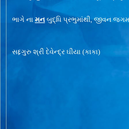
ભાગે ના
મન
બુદ્ધિ પ્રભુમાંથી, જીવન જગમા
સદ્દગુરુ શ્રી દેવેન્દ્ર ઘીયા (કાકા)