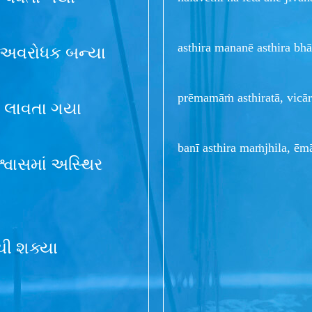
asthira mananē asthira bhā
ં અવરોધક બન્યા
prēmamāṁ asthiratā, vicā
ે લાવતા ગયા
banī asthira maṁjhila, ē
શ્વાસમાં અસ્થિર
ચી શક્યા