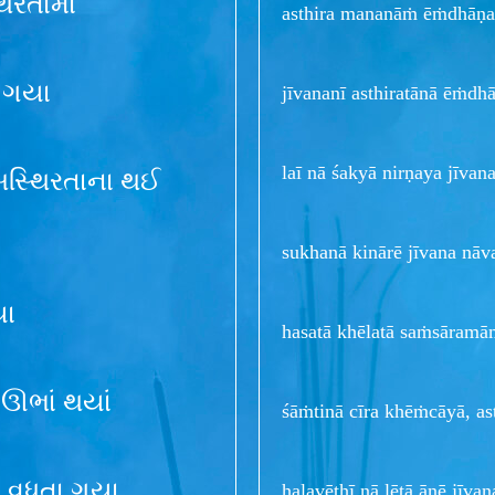
િરતામાં
asthira mananāṁ ēṁdhāṇa
 ગયા
jīvananī asthiratānā ēṁd
laī nā śakyā nirṇaya jīvan
 અસ્થિરતાના થઈ
sukhanā kinārē jīvana nāv
યા
hasatā khēlatā saṁsāram
 ઊભાં થયાં
śāṁtinā cīra khēṁcāyā, as
શન વધતા ગયા
halavēthī nā lētā ānē jī