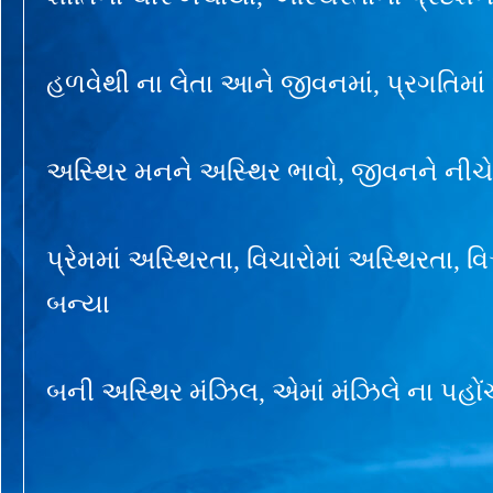
હળવેથી ના લેતા આને જીવનમાં, પ્રગતિમા
અસ્થિર મનને અસ્થિર ભાવો, જીવનને નીચ
પ્રેમમાં અસ્થિરતા, વિચારોમાં અસ્થિરતા, વિ
બન્યા
બની અસ્થિર મંઝિલ, એમાં મંઝિલે ના પહોં