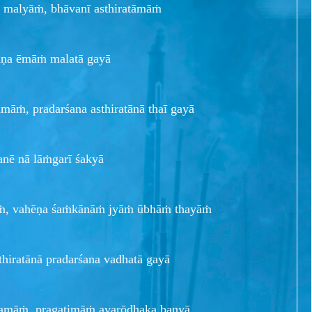
 malyāṁ, bhāvanī asthiratāmāṁ
hāṇa ēmāṁ malatā gayā
amāṁ, pradarśana asthiratānā thaī gayā
anē nā lāṁgarī śakyā
āṁ, vahēṇa śaṁkānāṁ jyāṁ ūbhāṁ thayāṁ
thiratānā pradarśana vadhatā gayā
vanamāṁ, pragatimāṁ avarōdhaka banyā