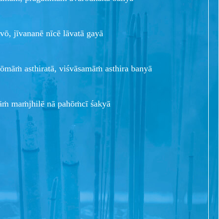
vō, jīvananē nīcē lāvatā gayā
rōmāṁ asthiratā, viśvāsamāṁ asthira banyā
māṁ maṁjhilē nā pahōṁcī śakyā