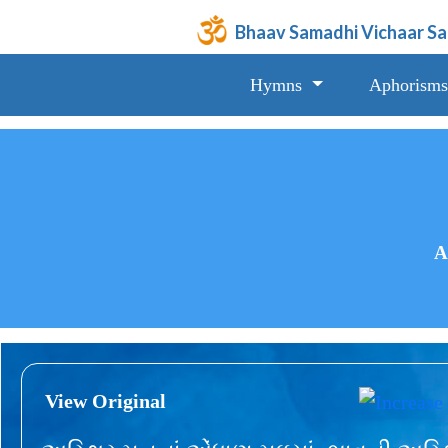
Bhaav Samadhi Vichaar S
Hymns
Aphorisms
A
View Original