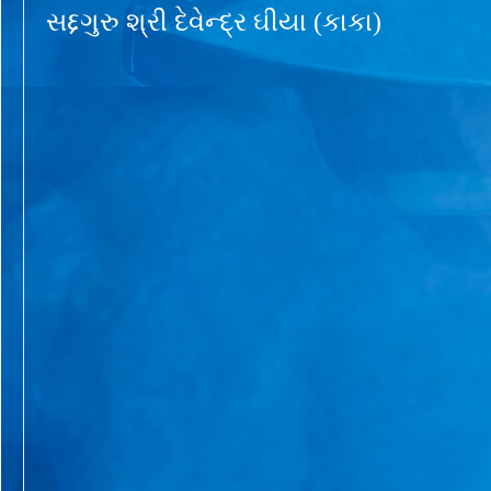
સદ્દગુરુ શ્રી દેવેન્દ્ર ઘીયા (કાકા)