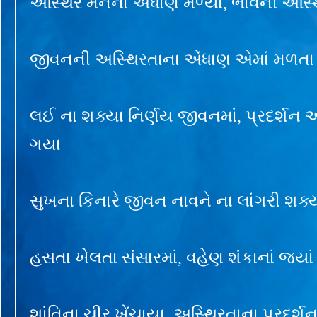
અસ્થિર મનનાં એંધાણ મળ્યાં, ભાવની અસ્થ
જીવનની અસ્થિરતાના એંધાણ એમાં મળતા
લઈ ના શક્યા નિર્ણય જીવનમાં, પ્રદર્શન
ગયા
સુખના કિનારે જીવન નાવને ના લાંગરી શક્
હસતા ખેલતા સંસારમાં, વહેણ શંકાનાં જ્યાં
શાંતિના ચીર ખેંચાયા, અસ્થિરતાના પ્રદર્