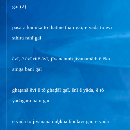
gaī (2)
pasāra kaṁīka tō thātīnē thātī gaī, ē yāda tō ēvī
sthira rahī gaī
āvī, ē ēvī rītē āvī, jīvananuṁ jīvanamāṁ ē ēka
aṁga banī gaī
ghaṭanā ēvī ē tō ghaḍāī gaī, ēnī ē yāda, ē tō
yādagāra banī gaī
ē yāda tō jīvananā duḥkha bhulāvī gaī, ē yāda