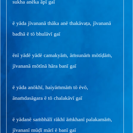
sukha anēka āpī gaī
ē yāda jīvananā thāka anē thakāvaṭa, jīvananā
badhā ē tō bhulāvī gaī
ēnī yādē yādē camakyāṁ, āṁsunāṁ mōtīḍāṁ,
jīvananā mōtīnā hāra banī gaī
ē yāda anōkhī, haiyāṁmāṁ tō ēvō,
ānaṁdasāgara ē tō chalakāvī gaī
ē yādanē saṁbhālī rākhī āṁkhanī palakamāṁ,
jīvananī mūḍī mārī ē banī gaī