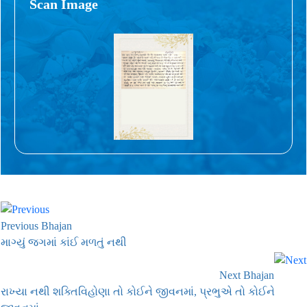
Scan Image
Previous Bhajan
માગ્યું જગમાં કાંઈ મળતું નથી
Next Bhajan
રાખ્યા નથી શક્તિવિહોણા તો કોઈને જીવનમાં, પ્રભુએ તો કોઈને