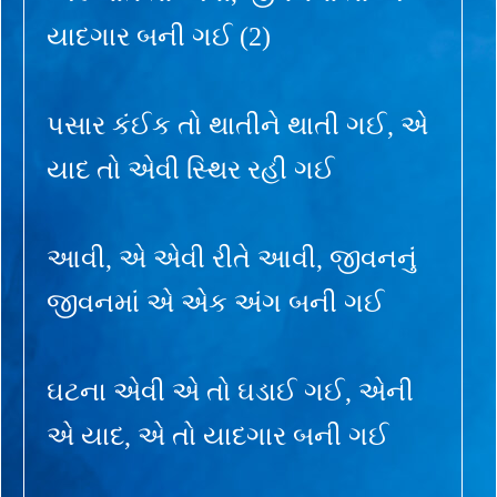
યાદગાર બની ગઈ (2)
પસાર કંઈક તો થાતીને થાતી ગઈ, એ
યાદ તો એવી સ્થિર રહી ગઈ
આવી, એ એવી રીતે આવી, જીવનનું
જીવનમાં એ એક અંગ બની ગઈ
ઘટના એવી એ તો ઘડાઈ ગઈ, એની
એ યાદ, એ તો યાદગાર બની ગઈ