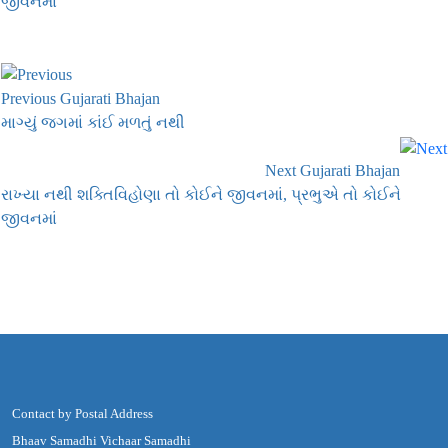
જીવનમાં
Previous Gujarati Bhajan
માગ્યું જગમાં કાંઈ મળતું નથી
Next Gujarati Bhajan
રાખ્યા નથી શક્તિવિહોણા તો કોઈને જીવનમાં, પ્રભુએ તો કોઈને
જીવનમાં
Contact by Postal Address
Bhaav Samadhi Vichaar Samadhi