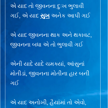
એ યાદ તો જીવનના દુઃખ ભુલાવી
ગઈ, એ યાદ
સુખ
અનેક આપી ગઈ
એ યાદ જીવનના થાક અને થકાવટ,
જીવનના બધા એ તો ભુલાવી ગઈ
એની યાદે યાદે ચમક્યાં, આંસુનાં
મોતીડાં, જીવનના મોતીના હાર બની
ગઈ
એ યાદ અનોખી, હૈયાંમાં તો એવો,