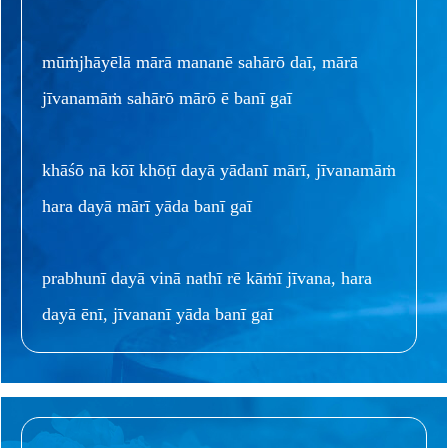
mūṁjhāyēlā mārā mananē sahārō daī, mārā
jīvanamāṁ sahārō mārō ē banī gaī
khāśō nā kōī khōṭī dayā yādanī mārī, jīvanamāṁ
hara dayā mārī yāda banī gaī
prabhunī dayā vinā nathī rē kāṁī jīvana, hara
dayā ēnī, jīvananī yāda banī gaī