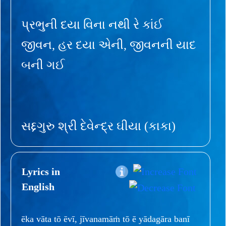
પ્રભુની દયા વિના નથી રે કાંઈ
જીવન, હર દયા એની, જીવનની યાદ
બની ગઈ
સદ્દગુરુ શ્રી દેવેન્દ્ર ઘીયા (કાકા)
Lyrics in
English
ēka vāta tō ēvī, jīvanamāṁ tō ē yādagāra banī