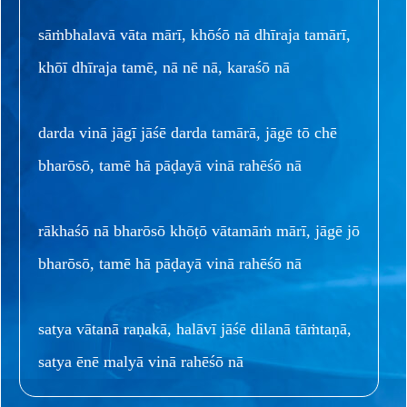
sāṁbhalavā vāta mārī, khōśō nā dhīraja tamārī,
khōī dhīraja tamē, nā nē nā, karaśō nā
darda vinā jāgī jāśē darda tamārā, jāgē tō chē
bharōsō, tamē hā pāḍayā vinā rahēśō nā
rākhaśō nā bharōsō khōṭō vātamāṁ mārī, jāgē jō
bharōsō, tamē hā pāḍayā vinā rahēśō nā
satya vātanā raṇakā, halāvī jāśē dilanā tāṁtaṇā,
satya ēnē malyā vinā rahēśō nā