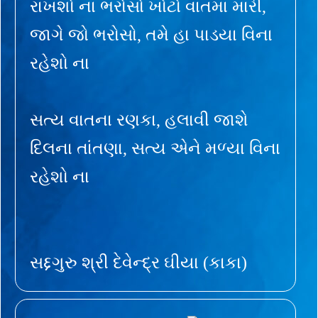
રાખશો ના ભરોસો ખોટો વાતમાં મારી,
જાગે જો ભરોસો, તમે હા પાડયા વિના
રહેશો ના
સત્ય વાતના રણકા, હલાવી જાશે
દિલના તાંતણા, સત્ય એને મળ્યા વિના
રહેશો ના
સદ્દગુરુ શ્રી દેવેન્દ્ર ઘીયા (કાકા)