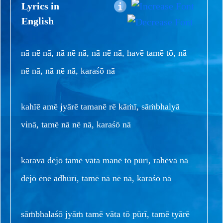
Lyrics in
English
nā nē nā, nā nē nā, nā nē nā, havē tamē tō, nā
nē nā, nā nē nā, karaśō nā
kahīē amē jyārē tamanē rē kāṁī, sāṁbhalyā
vinā, tamē nā nē nā, karaśō nā
karavā dējō tamē vāta manē tō pūrī, rahēvā nā
dējō ēnē adhūrī, tamē nā nē nā, karaśō nā
sāṁbhalaśō jyāṁ tamē vāta tō pūrī, tamē tyārē