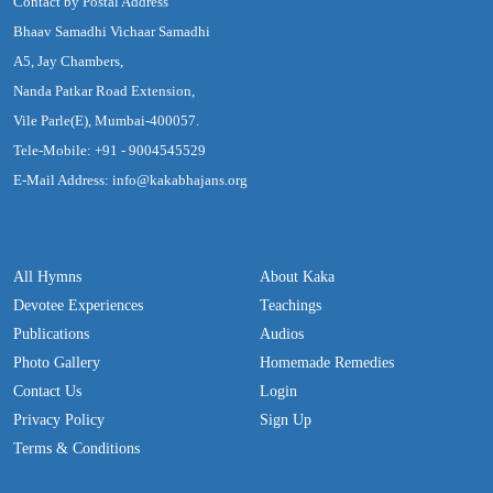
Contact by Postal Address
Bhaav Samadhi Vichaar Samadhi
A5, Jay Chambers,
Nanda Patkar Road Extension,
Vile Parle(E), Mumbai-400057.
Tele-Mobile: +91 - 9004545529
E-Mail Address: info@kakabhajans.org
All Hymns
About Kaka
Devotee Experiences
Teachings
Publications
Audios
Photo Gallery
Homemade Remedies
Contact Us
Login
Privacy Policy
Sign Up
Terms & Conditions