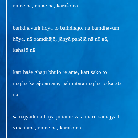
nā nē nā, nā nē nā, karaśō nā
baṁdhāvuṁ hōya tō baṁdhājō, nā baṁdhāvuṁ
hōya, nā baṁdhājō, jāṇyā pahēlā nā nē nā,
kahaśō nā
karī haśē ghaṇī bhūlō rē amē, karī śakō tō
māpha karajō amanē, nahīṁtara māpha tō karatā
nā
samajyāṁ nā hōya jō tamē vāta mārī, samajyāṁ
vinā tamē, nā nē nā, karaśō nā