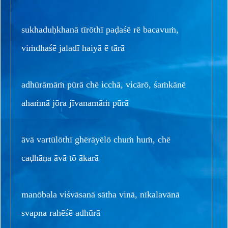
sukhaduḥkhanā tīrōthī paḍaśē rē bacavuṁ,
viṁdhaśē jaladī haiyā ē tārā
adhūrāmāṁ pūrā chē icchā, vicārō, śaṁkānē
ahaṁnā jōra jīvanamāṁ pūrā
āvā vartūlōthī ghērāyēlō chuṁ huṁ, chē
caḍhāṇa āvā tō ākarā
manōbala viśvāsanā sātha vinā, nīkalavānā
svapna rahēśē adhūrā