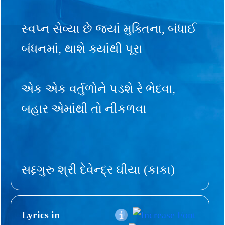
સ્વપ્ન સેવ્યા છે જ્યાં મુક્તિના, બંધાઈ
બંધનમાં, થાશે ક્યાંથી પૂરા
એક એક વર્તુળોને પડશે રે ભેદવા,
બહાર એમાંથી તો નીકળવા
સદ્દગુરુ શ્રી દેવેન્દ્ર ઘીયા (કાકા)
Lyrics in