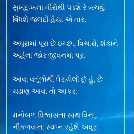
સુખદુઃખના તીરોથી પડશે રે બચવું,
વિંધશે જલદી હૈયા એ તારા
અધૂરામાં પૂરા છે ઇચ્છા, વિચારો, શંકાને
અહંના જોર જીવનમાં પૂરા
આવા વર્તૂળોથી ઘેરાયેલો છું હું, છે
ચઢાણ આવા તો આકરા
મનોબળ વિશ્વાસના સાથ વિના,
નીકળવાના સ્વપ્ન રહેશે અધૂરા