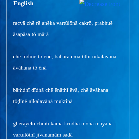
English
racyā chē rē anēka vartūlōnā cakrō, prabhuē
āsapāsa tō mārā
chē tōḍīnē tō ēnē, bahāra ēmāṁthī nīkalavānā
āvāhana tō ēnā
bāṁdhī dīdhā chē ēnāthī ēvā, chē āvāhana
tōḍīnē nīkalavānā muktinā
ghērāyēlō chuṁ kāma krōdha mōha māyānā
vartulōthī jīvanamāṁ sadā