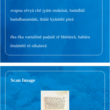
svapna sēvyā chē jyāṁ muktinā, baṁdhāī
baṁdhanamāṁ, thāśē kyāṁthī pūrā
ēka ēka vartulōnē paḍaśē rē bhēdavā, bahāra
ēmāṁthī tō nīkalavā
Scan Image