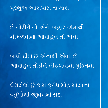
પ્રભુએ આસપાસ તો મારા
છે તોડીને તો એને, બહાર એમાંથી
નીકળવાના આવાહન તો એના
બાંધી દીધા છે એનાથી એવા, છે
આવાહન તોડીને નીકળવાના મુક્તિના
ઘેરાયેલો છું કામ ક્રોધ મોહ માયાના
વર્તુળોથી જીવનમાં સદા