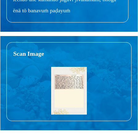
ēnā tō banavuṁ paḍayuṁ
Scan Image