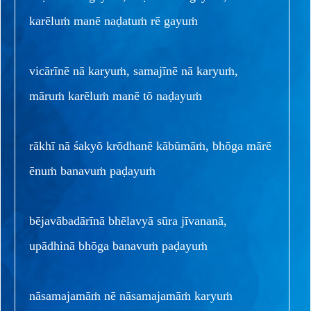
karēluṁ manē naḍatuṁ rē gayuṁ
vicārīnē nā karyuṁ, samajīnē nā karyuṁ,
māruṁ karēluṁ manē tō naḍayuṁ
rākhī nā śakyō krōdhanē kābūmāṁ, bhōga mārē
ēnuṁ banavuṁ paḍayuṁ
bējavābadārīnā bhēlavyā sūra jīvananā,
upādhinā bhōga banavuṁ paḍayuṁ
nāsamajamāṁ nē nāsamajamāṁ karyuṁ