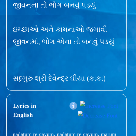
જીવનના તો ભોગ બનવું પડયું
ઇચ્છાઓ અને કામનાઓ જગાવી
જીવનમાં, ભોગ એના તો બનવું પડયું
સદ્દગુરુ શ્રી દેવેન્દ્ર ઘીયા (કાકા)
Lyrics in
English
naḍatuṁ rē gayuṁ, naḍatuṁ rē gayuṁ, māruṁ