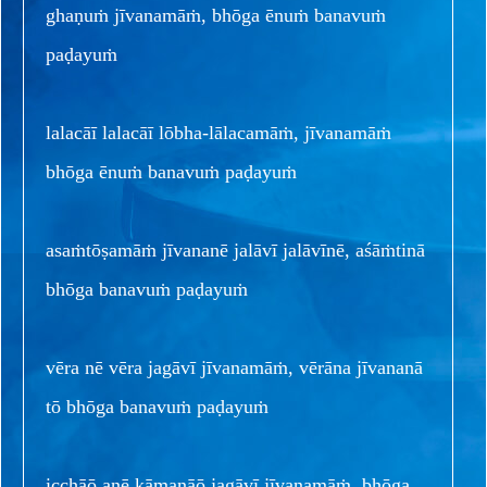
ghaṇuṁ jīvanamāṁ, bhōga ēnuṁ banavuṁ
paḍayuṁ
lalacāī lalacāī lōbha-lālacamāṁ, jīvanamāṁ
bhōga ēnuṁ banavuṁ paḍayuṁ
asaṁtōṣamāṁ jīvananē jalāvī jalāvīnē, aśāṁtinā
bhōga banavuṁ paḍayuṁ
vēra nē vēra jagāvī jīvanamāṁ, vērāna jīvananā
tō bhōga banavuṁ paḍayuṁ
icchāō anē kāmanāō jagāvī jīvanamāṁ, bhōga