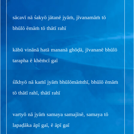
sācavī nā śakyō jātanē jyāṁ, jīvanamāṁ tō
bhūlō ēmāṁ tō thātī rahī
kābū vinānā hatā mananā ghōḍā, jīvananē bhūlō
tarapha ē khēṁcī gaī
śīkhyō nā kaṁī jyāṁ bhūlōmāṁthī, bhūlō ēmāṁ
tō thātī rahī, thātī rahī
vartyō nā jyāṁ samaya samajīnē, samaya tō
lapaḍāka āpī gaī, ē āpī gaī