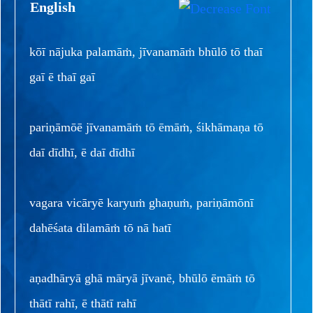
English
kōī nājuka palamāṁ, jīvanamāṁ bhūlō tō thaī
gaī ē thaī gaī
pariṇāmōē jīvanamāṁ tō ēmāṁ, śikhāmaṇa tō
daī dīdhī, ē daī dīdhī
vagara vicāryē karyuṁ ghaṇuṁ, pariṇāmōnī
dahēśata dilamāṁ tō nā hatī
aṇadhāryā ghā māryā jīvanē, bhūlō ēmāṁ tō
thātī rahī, ē thātī rahī