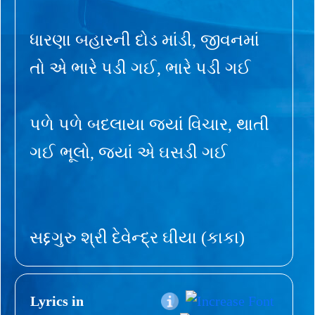
ધારણા બહારની દોડ માંડી, જીવનમાં
તો એ ભારે પડી ગઈ, ભારે પડી ગઈ
પળે પળે બદલાયા જ્યાં વિચાર, થાતી
ગઈ ભૂલો, જ્યાં એ ઘસડી ગઈ
સદ્દગુરુ શ્રી દેવેન્દ્ર ઘીયા (કાકા)
Lyrics in