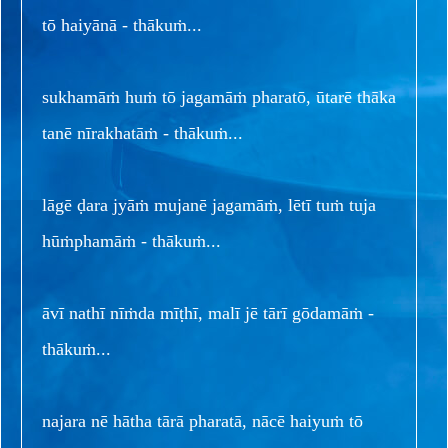
tō haiyānā - thākuṁ...
sukhamāṁ huṁ tō jagamāṁ pharatō, ūtarē thāka
tanē nīrakhatāṁ - thākuṁ...
lāgē ḍara jyāṁ mujanē jagamāṁ, lētī tuṁ tuja
hūṁphamāṁ - thākuṁ...
āvī nathī nīṁda mīṭhī, malī jē tārī gōdamāṁ -
thākuṁ...
najara nē hātha tārā pharatā, nācē haiyuṁ tō