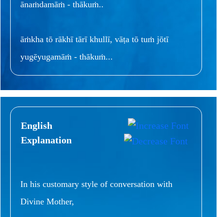
ānaṁdamāṁ - thākuṁ..
āṁkha tō rākhī tārī khullī, vāṭa tō tuṁ jōtī
yugēyugamāṁ - thākuṁ...
English
Explanation
In his customary style of conversation with
Divine Mother,