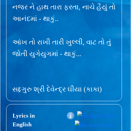
નજર ને હાથ તારા ફરતા, નાચે હૈયું તો
આનંદમાં - થાકું..
આંખ તો રાખી તારી ખુલ્લી, વાટ તો તું
જોતી યુગેયુગમાં - થાકું...
સદ્દગુરુ શ્રી દેવેન્દ્ર ઘીયા (કાકા)
Lyrics in
English