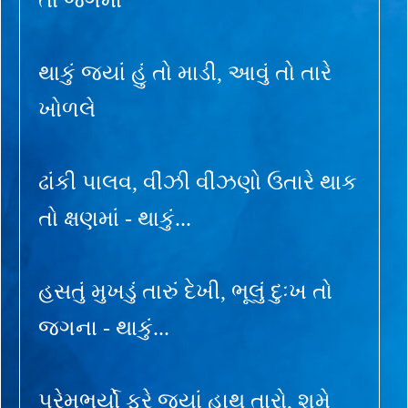
થાકું જ્યાં હું તો માડી, આવું તો તારે
ખોળલે
ઢાંકી પાલવ, વીંઝી વીંઝણો ઉતારે થાક
તો ક્ષણમાં - થાકું...
હસતું મુખડું તારું દેખી, ભૂલું દુઃખ તો
જગના - થાકું...
પ્રેમભર્યો ફરે જ્યાં હાથ તારો, શમે