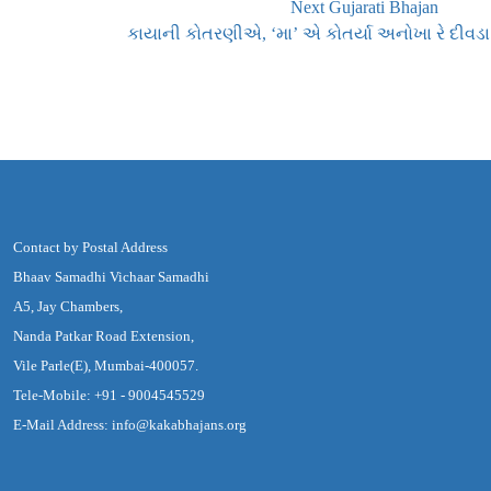
Next Gujarati Bhajan
કાયાની કોતરણીએ, ‘મા’ એ કોતર્યા અનોખા રે દીવડા
Contact by Postal Address
Bhaav Samadhi Vichaar Samadhi
A5, Jay Chambers,
Nanda Patkar Road Extension,
Vile Parle(E), Mumbai-400057.
Tele-Mobile: +91 - 9004545529
E-Mail Address: info@kakabhajans.org