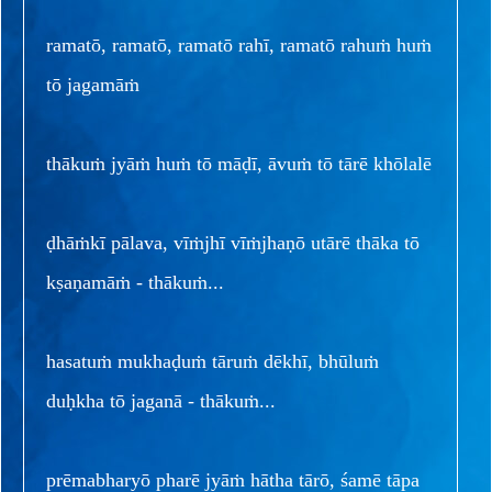
ramatō, ramatō, ramatō rahī, ramatō rahuṁ huṁ
tō jagamāṁ
thākuṁ jyāṁ huṁ tō māḍī, āvuṁ tō tārē khōlalē
ḍhāṁkī pālava, vīṁjhī vīṁjhaṇō utārē thāka tō
kṣaṇamāṁ - thākuṁ...
hasatuṁ mukhaḍuṁ tāruṁ dēkhī, bhūluṁ
duḥkha tō jaganā - thākuṁ...
prēmabharyō pharē jyāṁ hātha tārō, śamē tāpa