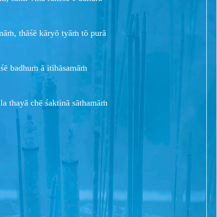
amāṁ, thāśē kāryō tyāṁ tō purā
laśē badhuṁ ā itihāsamāṁ
la thayā chē śaktinā sāthamāṁ