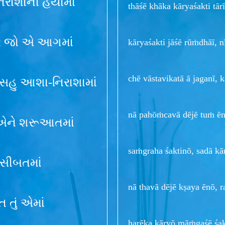
િરાશાની હૈયામાં
thāśē khāka kāryaśakti tā
ાર જો એ આગમાં
kāryaśakti jāśē rūṁdhāī, 
chē vāstavikatā ā jaganī,
 સહુ આશા-નિરાશામાં
nā pahōṁcavā dējē tuṁ ēn
વી એને શરૂઆતમાં
saṁgraha śaktinō, sadā k
ુસીબતમાં
nā thavā dējē kṣaya ēnō, 
 તું એમાં
harēka kāryō māṁgaśē śakt