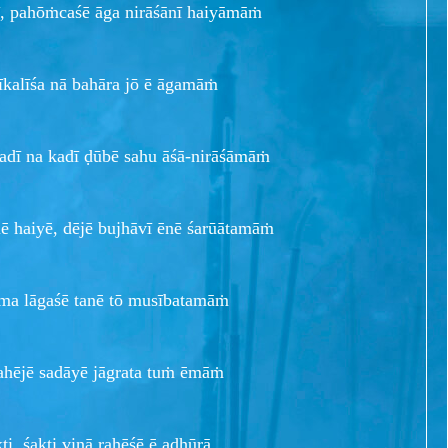
rī, pahōṁcaśē āga nirāśānī haiyāmāṁ
nīkalīśa nā bahāra jō ē āgamāṁ
 kadī na kadī ḍūbē sahu āśā-nirāśāmāṁ
ē haiyē, dējē bujhāvī ēnē śarūātamāṁ
āma lāgaśē tanē tō musībatamāṁ
rahējē sadāyē jāgrata tuṁ ēmāṁ
i, śakti vinā rahēśē ē adhūrā