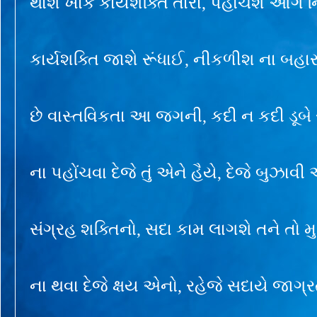
થાશે ખાક કાર્યશક્તિ તારી, પહોંચશે આગ ન
કાર્યશક્તિ જાશે રૂંધાઈ, નીકળીશ ના બહ
છે વાસ્તવિકતા આ જગની, કદી ન કદી ડૂબે
ના પહોંચવા દેજે તું એને હૈયે, દેજે બુઝા
સંગ્રહ શક્તિનો, સદા કામ લાગશે તને તો મ
ના થવા દેજે ક્ષય એનો, રહેજે સદાયે જાગ્રત