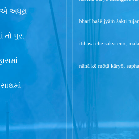
ે એ અધૂરા
bharī haśē jyāṁ śakti tuj
ં તો પુરા
itihāsa chē sākṣī ēnō, ma
હાસમાં
nānā kē mōṭā kāryō, sapha
 સાથમાં