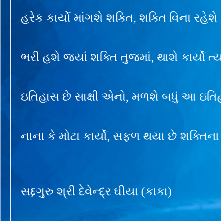
હરેક કાર્યો માંગશે શક્તિ, શક્તિ વિના રહેશ
ભરી હશે જ્યાં શક્તિ તુજમાં, થાશે કાર્યો ત્યા
ઇતિહાસ છે સાક્ષી એનો, મળશે બધું આ ઇતિ
નાના કે મોટા કાર્યો, સફળ થયા છે શક્તિના
સદ્દગુરુ શ્રી દેવેન્દ્ર ઘીયા (કાકા)