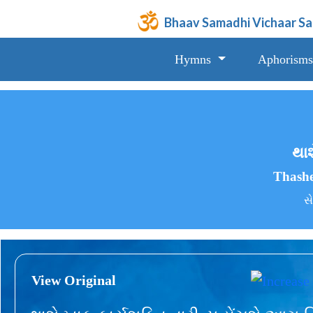
Bhaav Samadhi Vichaar S
Hymns
Aphorisms
થાશ
Thashe
સે
View Original