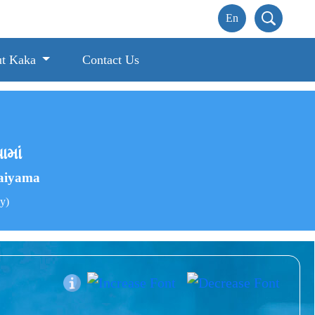
t Kaka
Contact Us
ામાં
Haiyama
ny)