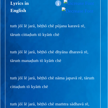
Lyrics in
English
tuṁ jōī lē jarā, bēṭhō chē pūjana karavā rē,
tāruṁ cittaḍuṁ tō kyāṁ chē
tuṁ jōī lē jarā, bēṭhō chē dhyāna dharavā rē,
tāruṁ manaḍuṁ tō kyāṁ chē
tuṁ jōī lē jarā, bēṭhō chē nāma japavā rē, tāruṁ
cittaḍuṁ tō kyāṁ chē
tuṁ jōī lē jarā, bēṭhō chē maṁtra sādhavā rē,