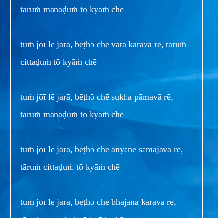
tāruṁ manaḍuṁ tō kyāṁ chē
tuṁ jōī lē jarā, bēṭhō chē vāta karavā rē, tāruṁ
cittaḍuṁ tō kyāṁ chē
tuṁ jōī lē jarā, bēṭhō chē sukha pāmavā rē,
tāruṁ manaḍuṁ tō kyāṁ chē
tuṁ jōī lē jarā, bēṭhō chē anyanē samajavā rē,
tāruṁ cittaḍuṁ tō kyāṁ chē
tuṁ jōī lē jarā, bēṭhō chē bhajana karavā rē,