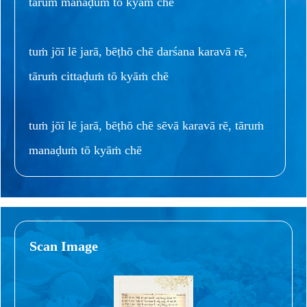
tāruṁ manaḍuṁ tō kyāṁ chē
tuṁ jōī lē jarā, bēṭhō chē darśana karavā rē,
tāruṁ cittaḍuṁ tō kyāṁ chē
tuṁ jōī lē jarā, bēṭhō chē sēvā karavā rē, tāruṁ
manaḍuṁ tō kyāṁ chē
Scan Image