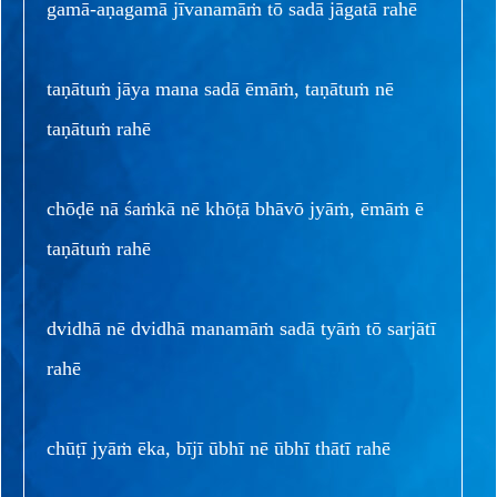
gamā-aṇagamā jīvanamāṁ tō sadā jāgatā rahē
taṇātuṁ jāya mana sadā ēmāṁ, taṇātuṁ nē
taṇātuṁ rahē
chōḍē nā śaṁkā nē khōṭā bhāvō jyāṁ, ēmāṁ ē
taṇātuṁ rahē
dvidhā nē dvidhā manamāṁ sadā tyāṁ tō sarjātī
rahē
chūṭī jyāṁ ēka, bījī ūbhī nē ūbhī thātī rahē