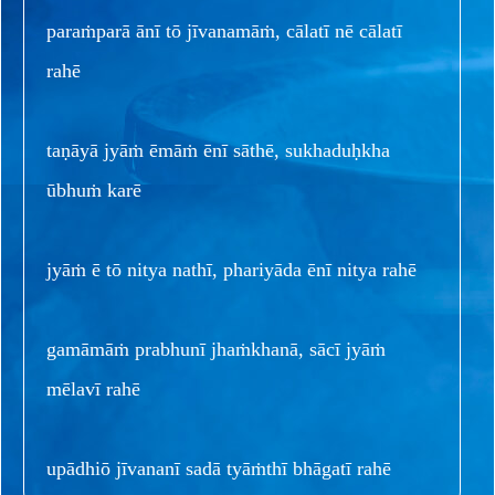
paraṁparā ānī tō jīvanamāṁ, cālatī nē cālatī
rahē
taṇāyā jyāṁ ēmāṁ ēnī sāthē, sukhaduḥkha
ūbhuṁ karē
jyāṁ ē tō nitya nathī, phariyāda ēnī nitya rahē
gamāmāṁ prabhunī jhaṁkhanā, sācī jyāṁ
mēlavī rahē
upādhiō jīvananī sadā tyāṁthī bhāgatī rahē