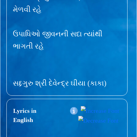
મેળવી રહે
ઉપાધિઓ જીવનની સદા ત્યાંથી
ભાગતી રહે
સદ્દગુરુ શ્રી દેવેન્દ્ર ઘીયા (કાકા)
Lyrics in
English