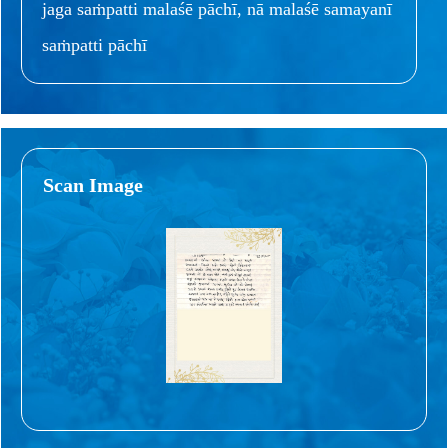
jaga saṁpatti malaśē pāchī, nā malaśē samayanī
saṁpatti pāchī
Scan Image