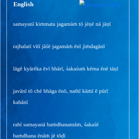
English
samayanī kiṁmata jagamāṁ tō jēṇē nā jāṇī
rajhalatī vītī jāśē jagamāṁ ēnī jiṁdagānī
lāgē kyārēka ēvī bhārī, śakaśuṁ kēma ēnē tāṇī
javānī tō chē bhāga ēnō, nathī kāṁī ē pūrī
kahānī
rahī samayanā baṁdhanamāṁ, śakaśē
baṁdhana ēnāṁ jē tōḍī