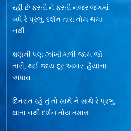
રહી છે ફરતી ને ફરતી નજર જગમાં
બધે રે પ્રભુ, દર્શન તારા તોય થયા
નથી
ક્ષણની પણ ઝાંખી મળી જાય જો
તારી, થઈ જાય દૂર અમારા હૈયાંના
અંધારા
દિનરાત રહે તું તો સાથે ને સાથે રે પ્રભુ,
થાતા નથી દર્શન તોય તમારા