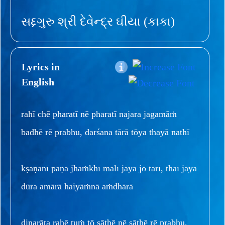
સદ્દગુરુ શ્રી દેવેન્દ્ર ઘીયા (કાકા)
Lyrics in
English
rahī chē pharatī nē pharatī najara jagamāṁ
badhē rē prabhu, darśana tārā tōya thayā nathī
kṣaṇanī paṇa jhāṁkhī malī jāya jō tārī, thaī jāya
dūra amārā haiyāṁnā aṁdhārā
dinarāta rahē tuṁ tō sāthē nē sāthē rē prabhu,