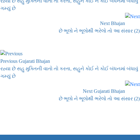
રહ્યા છે સહુ મુક્તિની વાતો તો કરતા, સહુને કોઈ ને કોઈ બંધનમાં બંધાવું
ગમ્યું છે
Next Bhajan
છે ભૂલો ને ભૂલોથી ભરેલો તો આ સંસાર (2)
Previous Gujarati Bhajan
રહ્યા છે સહુ મુક્તિની વાતો તો કરતા, સહુને કોઈ ને કોઈ બંધનમાં બંધાવું
ગમ્યું છે
Next Gujarati Bhajan
છે ભૂલો ને ભૂલોથી ભરેલો તો આ સંસાર (2)