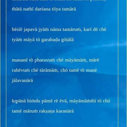
thātā nathī darśana tōya tamārā
bēsīē japavā jyāṁ nāma tamāruṁ, karī dē chē
tyāṁ māyā tō garabaḍa gōṭālā
mananē tō pharavuṁ chē māyāmāṁ, mārē
rahēvuṁ chē tārāmāṁ, chō tamē tō manē
jālavanārā
kr̥pānā biṁdu pāmē rē ēvā, māyāmāṁthī tō chō
tamē māruṁ rakṣaṇa karanārā