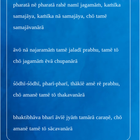
pharatā nē pharatā rahē namī jagamāṁ, kaṁīka
samajāya, kaṁīka nā samajāya, chō tamē
samajāvanārā
āvō nā najaramāṁ tamē jaladī prabhu, tamē tō
chō jagamāṁ ēvā chupanārā
śōdhī-śōdhī, pharī-pharī, thākīē amē rē prabhu,
chō amanē tamē tō thakavanārā
bhaktibhāva bharī āvīē jyāṁ tamārā caraṇē, chō
amanē tamē tō sācavanārā