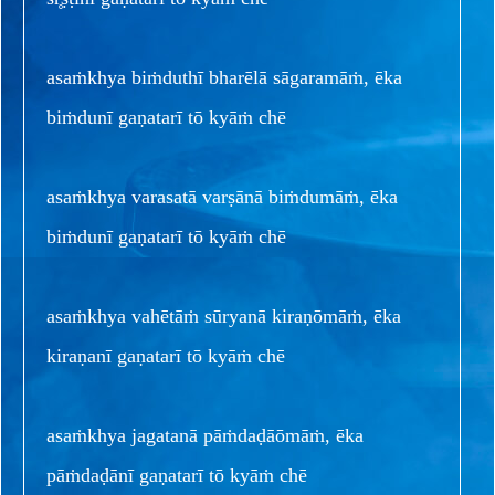
asaṁkhya biṁduthī bharēlā sāgaramāṁ, ēka
biṁdunī gaṇatarī tō kyāṁ chē
asaṁkhya varasatā varṣānā biṁdumāṁ, ēka
biṁdunī gaṇatarī tō kyāṁ chē
asaṁkhya vahētāṁ sūryanā kiraṇōmāṁ, ēka
kiraṇanī gaṇatarī tō kyāṁ chē
asaṁkhya jagatanā pāṁdaḍāōmāṁ, ēka
pāṁdaḍānī gaṇatarī tō kyāṁ chē