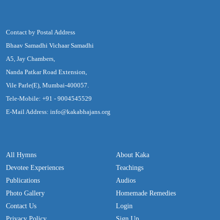
Contact by Postal Address
Bhaav Samadhi Vichaar Samadhi
A5, Jay Chambers,
Nanda Patkar Road Extension,
Vile Parle(E), Mumbai-400057.
Tele-Mobile: +91 - 9004545529
E-Mail Address: info@kakabhajans.org
All Hymns
About Kaka
Devotee Experiences
Teachings
Publications
Audios
Photo Gallery
Homemade Remedies
Contact Us
Login
Privacy Policy
Sign Up