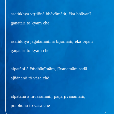
asaṁkhya vr̥ttiōnā bhāvōmāṁ, ēka bhāvanī
gaṇatarī tō kyāṁ chē
asaṁkhya jagatamāṁnā bījōmāṁ, ēka bījanī
gaṇatarī tō kyāṁ chē
alpatānī ā ēṁdhāṇīmāṁ, jīvanamāṁ sadā
ajñānanō tō vāsa chē
alpatānā ā nivāsamāṁ, paṇa jīvanamāṁ,
prabhunō tō vāsa chē