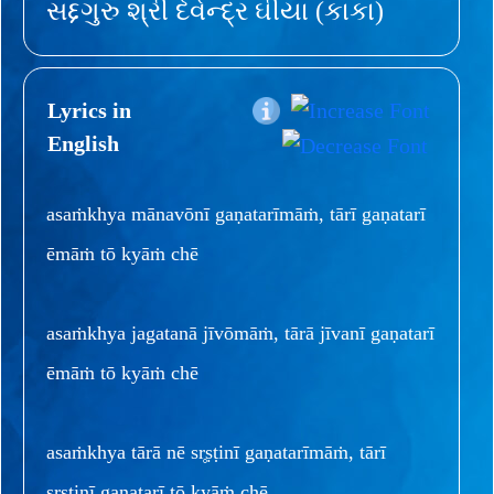
સદ્દગુરુ શ્રી દેવેન્દ્ર ઘીયા (કાકા)
Lyrics in
English
asaṁkhya mānavōnī gaṇatarīmāṁ, tārī gaṇatarī
ēmāṁ tō kyāṁ chē
asaṁkhya jagatanā jīvōmāṁ, tārā jīvanī gaṇatarī
ēmāṁ tō kyāṁ chē
asaṁkhya tārā nē sr̥ṣṭinī gaṇatarīmāṁ, tārī
sr̥ṣṭinī gaṇatarī tō kyāṁ chē