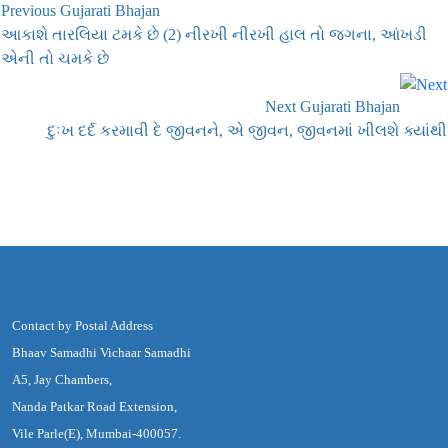
Previous Gujarati Bhajan
આકાશે તારલિયા ટમકે છે (2) નીરખી નીરખી હાલ તો જગના, આંખડી
એની તો ચમકે છે
Next Gujarati Bhajan
દુઃખ દર્દ કરમાવી દે જીવનને, એ જીવન, જીવનમાં ખીલશે ક્યાંથી
Contact by Postal Address
Bhaav Samadhi Vichaar Samadhi
A5, Jay Chambers,
Nanda Patkar Road Extension,
Vile Parle(E), Mumbai-400057.