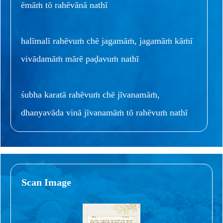
ēmāṁ tō rahēvānā nathī
halīmalī rahēvuṁ chē jagamāṁ, jagamāṁ kāṁī
vivādamāṁ mārē paḍavuṁ nathī
śubha karatā rahēvuṁ chē jīvanamāṁ,
dhanyavāda vinā jīvanamāṁ tō rahēvuṁ nathī
Scan Image