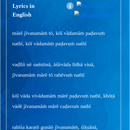
Lyrics in
English
mārē jīvanamāṁ tō, kōī vādamāṁ paḍavuṁ
nathī, kōī vādamāṁ paḍavuṁ nathī
vaḍīlō nē saṁtōnā, āśīrvāda līdhā vinā,
jīvanamāṁ mārē tō rahēvuṁ nathī
kōī vāda vivādamāṁ mārē paḍavuṁ nathī, khōṭā
vādē jīvanamāṁ mārē caḍavuṁ nathī
rahīśa karatō gunāō jīvanamāṁ, śikṣānā,