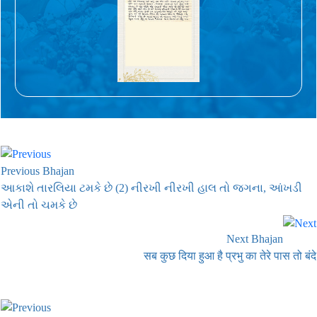
Previous Bhajan
આકાશે તારલિયા ટમકે છે (2) નીરખી નીરખી હાલ તો જગના, આંખડી
એની તો ચમકે છે
Next Bhajan
सब कुछ दिया हुआ है प्रभु का तेरे पास तो बंदे