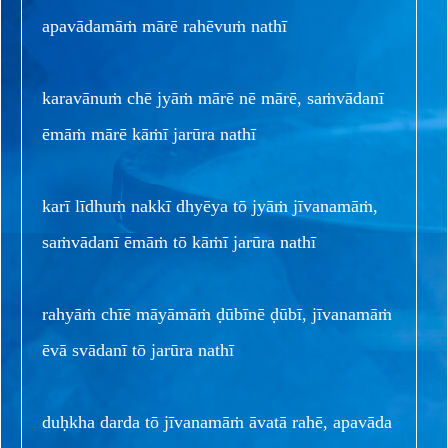
apavādamāṁ mārē rahēvuṁ nathī
karavānuṁ chē jyāṁ mārē nē mārē, saṁvādanī
ēmāṁ mārē kāṁī jarūra nathī
karī līdhuṁ nakkī dhyēya tō jyāṁ jīvanamāṁ,
saṁvādanī ēmāṁ tō kāṁī jarūra nathī
rahyāṁ chīē māyāmāṁ ḍūbīnē ḍūbī, jīvanamāṁ
ēvā svādanī tō jarūra nathī
duḥkha darda tō jīvanamāṁ āvatā rahē, apavāda