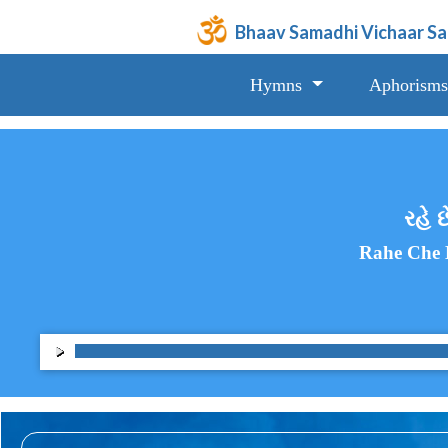
Bhaav Samadhi Vichaar S
Hymns
Aphorisms
રહે 
Rahe Che 