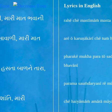
Lyrics in English
ાળી, મારી માત ભવાની
rahē chē mastīmāṁ masta t
સાવાળી, મારી માત
arē ō karuṇākārī chē tuṁ h
pharakē mukha para tō sadā
bhavānī
ે હસતા બાળને તારા,
parama sauṁdaryanī rē mūr
 શાંતિ, મારી
chē haiyāmāṁ amārā māyā b