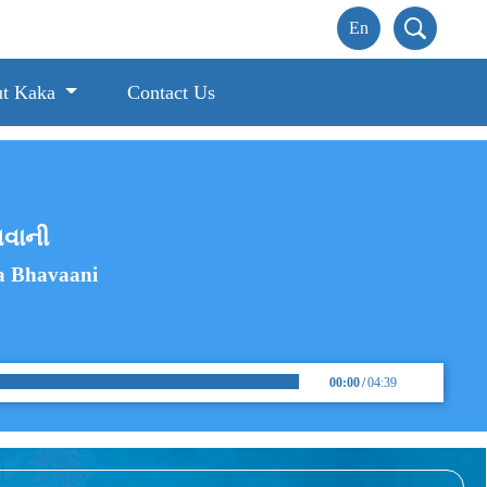
t Kaka
Contact Us
ભવાની
a Bhavaani
00:00
/
04:39