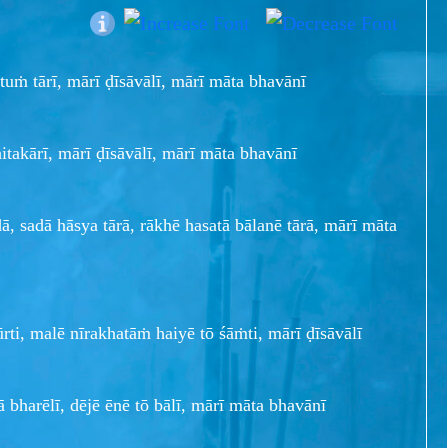
uṁ tārī, mārī ḍīsāvālī, mārī māta bhavānī
itakārī, mārī ḍīsāvālī, mārī māta bhavānī
, sadā hāsya tārā, rākhē hasatā bālanē tārā, mārī māta
ti, malē nīrakhatāṁ haiyē tō śāṁti, mārī ḍīsāvālī
harēlī, dējē ēnē tō bālī, mārī māta bhavānī