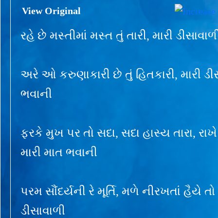
View Original
રહે છે મસ્તીમાં મસ્ત તું તારી, મારી ડીસાવ
અરે ઓ કરુણાકારી છે તું હિતકારી, મારી ડી
ભવાની
ફરકે મુખ પર તો સદા, સદા હાસ્ય તારા, રાખ
મારી માત ભવાની
પરમ સૌંદર્યની રે મૂર્તિ, મળે નીરખતાં હૈયે તો
ડીસાવાળી