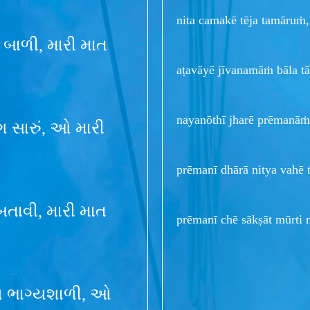
nita camakē tēja tamāruṁ,
 બાળી, મારી માત
aṭavāyē jīvanamāṁ bāla tā
nayanōthī jharē prēmanāṁ j
ગ સારું, ઓ મારી
prēmanī dhārā nitya vahē t
 બતાવી, મારી માત
prēmanī chē sākṣāt mūrti m
ાય ભાગ્યશાળી, ઓ