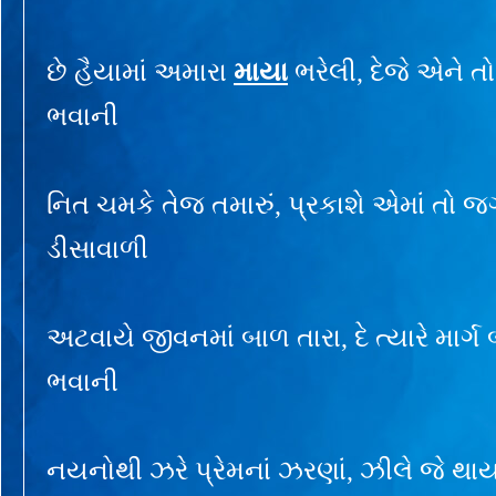
છે હૈયામાં અમારા
માયા
ભરેલી, દેજે એને તો
ભવાની
નિત ચમકે તેજ તમારું, પ્રકાશે એમાં તો જ
ડીસાવાળી
અટવાયે જીવનમાં બાળ તારા, દે ત્યારે માર્ગ
ભવાની
નયનોથી ઝરે પ્રેમનાં ઝરણાં, ઝીલે જે થ