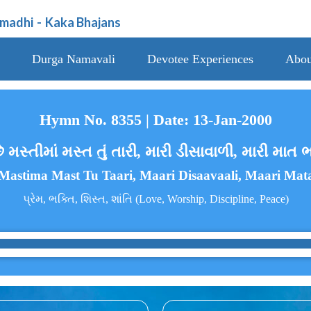
amadhi
-
Kaka Bhajans
Durga Namavali
Devotee Experiences
Abou
Hymn No. 8355 | Date: 13-Jan-2000
છે મસ્તીમાં મસ્ત તું તારી, મારી ડીસાવાળી, મારી માત 
Mastima Mast Tu Taari, Maari Disaavaali, Maari Mat
પ્રેમ, ભક્તિ, શિસ્ત, શાંતિ (Love, Worship, Discipline, Peace)