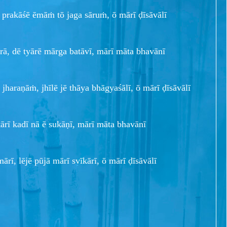
 prakāśē ēmāṁ tō jaga sāruṁ, ō mārī ḍīsāvālī
rā, dē tyārē mārga batāvī, mārī māta bhavānī
haraṇāṁ, jhīlē jē thāya bhāgyaśālī, ō mārī ḍīsāvālī
ārī kadī nā ē sukāṇī, mārī māta bhavānī
ārī, lējē pūjā mārī svīkārī, ō mārī ḍīsāvālī