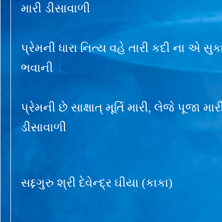
મારી ડીસાવાળી
પ્રેમની ધારા નિત્ય વહે તારી કદી ના એ સુક
ભવાની
પ્રેમની છે સાક્ષાત્ મૂર્તિ મારી, લેજે પૂજા મ
ડીસાવાળી
સદ્દગુરુ શ્રી દેવેન્દ્ર ઘીયા (કાકા)