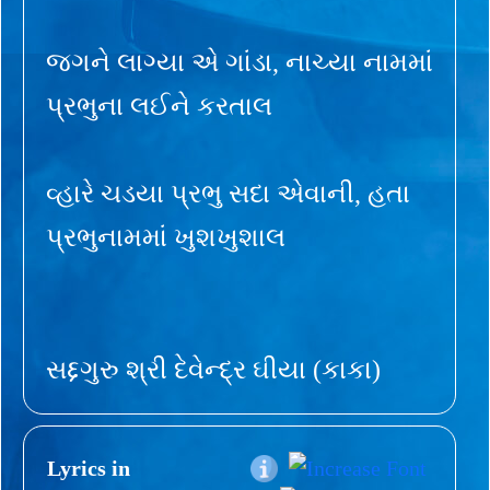
જગને લાગ્યા એ ગાંડા, નાચ્યા નામમાં
પ્રભુના લઈને કરતાલ
વ્હારે ચડયા પ્રભુ સદા એવાની, હતા
પ્રભુનામમાં ખુશખુશાલ
સદ્દગુરુ શ્રી દેવેન્દ્ર ઘીયા (કાકા)
Lyrics in