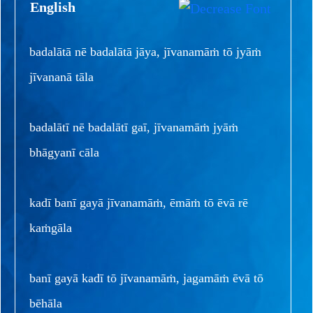
English
badalātā nē badalātā jāya, jīvanamāṁ tō jyāṁ
jīvananā tāla
badalātī nē badalātī gaī, jīvanamāṁ jyāṁ
bhāgyanī cāla
kadī banī gayā jīvanamāṁ, ēmāṁ tō ēvā rē
kaṁgāla
banī gayā kadī tō jīvanamāṁ, jagamāṁ ēvā tō
bēhāla