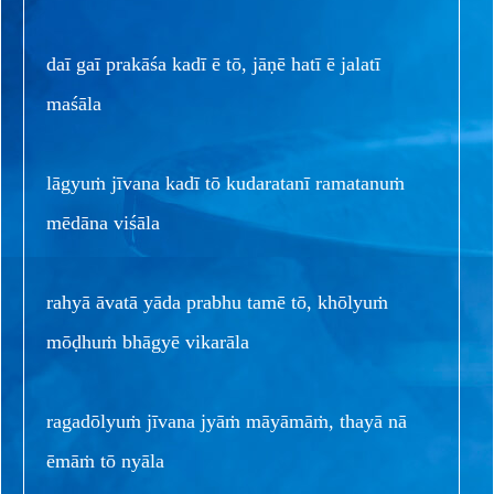
daī gaī prakāśa kadī ē tō, jāṇē hatī ē jalatī
maśāla
lāgyuṁ jīvana kadī tō kudaratanī ramatanuṁ
mēdāna viśāla
rahyā āvatā yāda prabhu tamē tō, khōlyuṁ
mōḍhuṁ bhāgyē vikarāla
ragadōlyuṁ jīvana jyāṁ māyāmāṁ, thayā nā
ēmāṁ tō nyāla