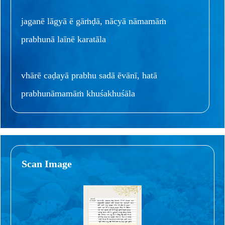
jaganē lāgyā ē gāṁḍā, nācyā nāmamāṁ
prabhunā laīnē karatāla
vhārē caḍayā prabhu sadā ēvānī, hatā
prabhunāmamāṁ khuśakhuśāla
Scan Image