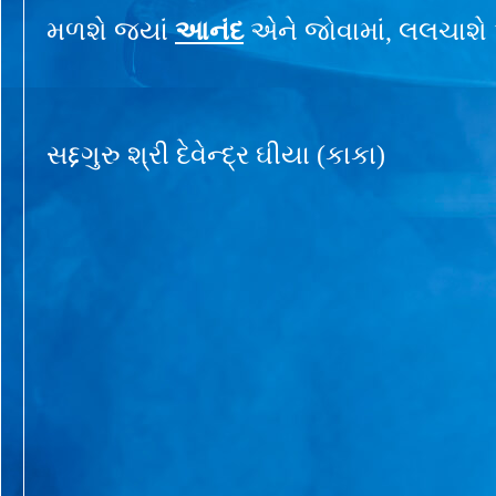
મળશે જ્યાં
આનંદ
એને જોવામાં, લલચાશે એ
સદ્દગુરુ શ્રી દેવેન્દ્ર ઘીયા (કાકા)