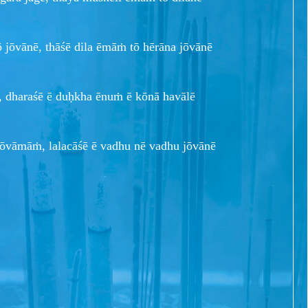
ō jōvānē, thāśē dila ēmāṁ tō hērāna jōvānē
la, dharaśē ē duḥkha ēnuṁ ē kōnā havālē
ōvāmāṁ, lalacāśē ē vadhu nē vadhu jōvānē