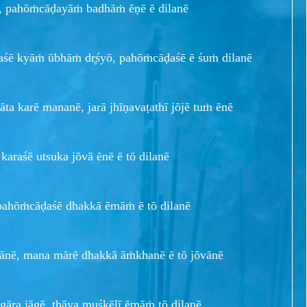
yō, pahōṁcāḍayāṁ badhāṁ ēṇē ē dilanē
raśē kyāṁ ūbhāṁ dr̥śyō, pahōṁcāḍaśē ē śuṁ dilanē
āta karē mananē, jarā jhīṇavaṭathī jōjē tuṁ ēnē
karaśē utsuka jōvā ēnē ē tō dilanē
 pahōṁcāḍaśē dhakkā ēmāṁ ē tō dilanē
ānē, mana mārē dhakkā āṁkhanē ē tō jōvānē
laṁgāra jāgē, thāya muśkēlī ēmāṁ tō dilanē