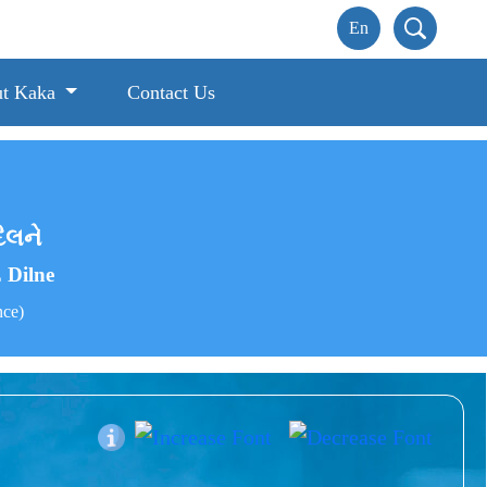
t Kaka
Contact Us
િલને
 Dilne
nce)