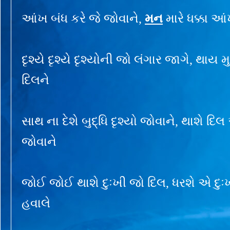
આંખ બંધ કરે જે જોવાને,
મન
મારે ધક્કા આ
દૃશ્યે દૃશ્યે દૃશ્યોની જો લંગાર જાગે, થાય મ
દિલને
સાથ ના દેશે બુદ્ધિ દૃશ્યો જોવાને, થાશે દિલ
જોવાને
જોઈ જોઈ થાશે દુઃખી જો દિલ, ધરશે એ દુઃ
હવાલે