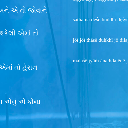
ંખને એ તો જોવાને
sātha nā dēśē buddhi dr̥śy
ુશ્કેલી એમાં તો
jōī jōī thāśē duḥkhī jō di
malaśē jyāṁ ānaṁda ēnē j
 એમાં તો હેરાન
ખ એનું એ કોના