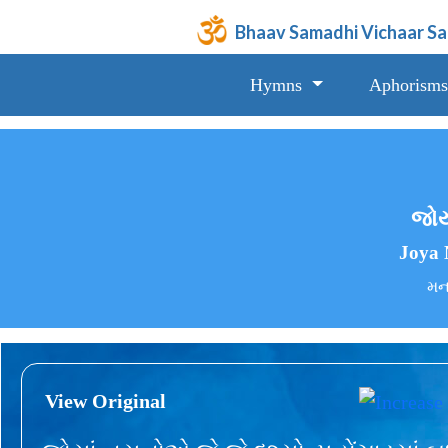
Bhaav Samadhi Vichaar S
Hymns
Aphorisms
જોય
Joya 
મન,
View Original