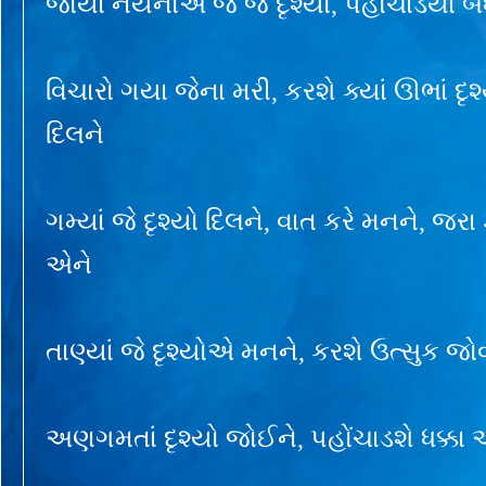
જોયાં નયનોએ જે જે દૃશ્યો, પહોંચાડયાં બ
વિચારો ગયા જેના મરી, કરશે ક્યાં ઊભાં દૃશ્
દિલને
ગમ્યાં જે દૃશ્યો દિલને, વાત કરે મનને, જર
એને
તાણ્યાં જે દૃશ્યોએ મનને, કરશે ઉત્સુક જ
અણગમતાં દૃશ્યો જોઈને, પહોંચાડશે ધક્કા 