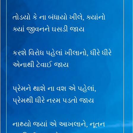
તોડયો કે ના બંધાયો ખીલે, ક્યાંનો
ક્યાં જીવનને ઘસડી જાય
કરશે વિરોધ પહેલાં ખીલાનો, ધીરે ધીરે
એનાથી ટેવાઈ જાય
પ્રેમને થાશે ના વશ એ પહેલાં,
પ્રેમથી ધીરે નરમ પડતો જાય
નાથ્યો જ્યાં એ આખલાને, નૂતન