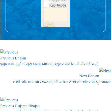
Previous Bhajan
જીવનના સૂરો બેસૂરો જ્યાં બોલ્યા, જીવનસંગીત તો રોળાઈ ગયું
Next Bhajan
નથી અંધકાર કાંઈ જગમાં, છે અંધકાર એ તો અંતરાય પ્રકાશમાં
Previous Gujarati Bhajan