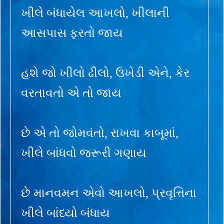
ખીલે બંધાયેલ આખલો, ખીલાની
આસપાસ ફરતો જાય
હશે જો ખીલો ઢીલો, ઉખેડી એને, કેર
વરતાવતો એ તો જાય
છે એ તો જોમવંતો, રાખવા કાબૂમાં,
ખીલે બાંધવો જરૂરી ગણાય
છે માનવમન એવો આખલો, પ્રવૃત્તિના
ખીલે બાંધ્યો બંધાય