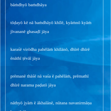
bāṁdhyō baṁdhāya
tōḍayō kē nā baṁdhāyō khīlē, kyāṁnō kyāṁ
jīvananē ghasaḍī jāya
karaśē virōdha pahēlāṁ khīlānō, dhīrē dhīrē
ēnāthī ṭēvāī jāya
prēmanē thāśē nā vaśa ē pahēlāṁ, prēmathī
dhīrē narama paḍatō jāya
nāthyō jyāṁ ē ākhalānē, nūtana navanirmāṇa