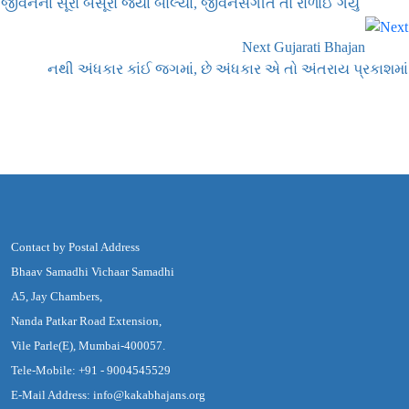
જીવનના સૂરો બેસૂરો જ્યાં બોલ્યા, જીવનસંગીત તો રોળાઈ ગયું
Next Gujarati Bhajan
નથી અંધકાર કાંઈ જગમાં, છે અંધકાર એ તો અંતરાય પ્રકાશમાં
Contact by Postal Address
Bhaav Samadhi Vichaar Samadhi
A5, Jay Chambers,
Nanda Patkar Road Extension,
Vile Parle(E), Mumbai-400057.
Tele-Mobile: +91 - 9004545529
E-Mail Address: info@kakabhajans.org