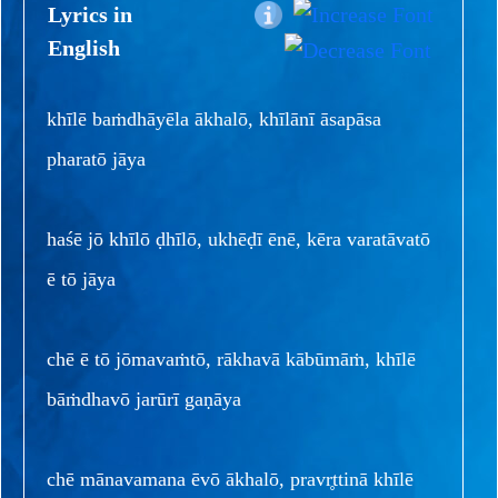
Lyrics in
English
khīlē baṁdhāyēla ākhalō, khīlānī āsapāsa
pharatō jāya
haśē jō khīlō ḍhīlō, ukhēḍī ēnē, kēra varatāvatō
ē tō jāya
chē ē tō jōmavaṁtō, rākhavā kābūmāṁ, khīlē
bāṁdhavō jarūrī gaṇāya
chē mānavamana ēvō ākhalō, pravr̥ttinā khīlē