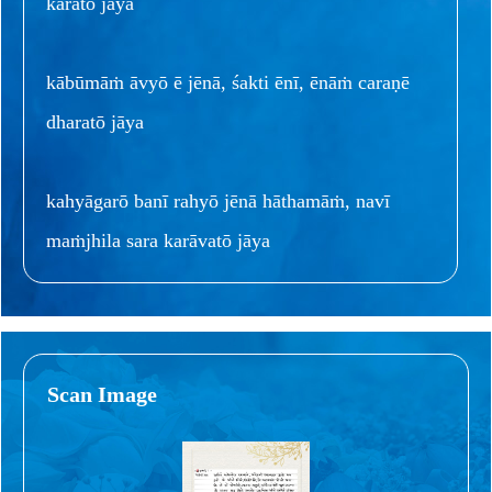
karatō jāya
kābūmāṁ āvyō ē jēnā, śakti ēnī, ēnāṁ caraṇē
dharatō jāya
kahyāgarō banī rahyō jēnā hāthamāṁ, navī
maṁjhila sara karāvatō jāya
Scan Image