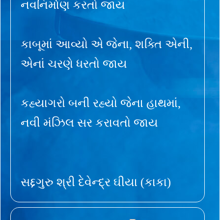
નવનિર્માણ કરતો જાય
કાબૂમાં આવ્યો એ જેના, શક્તિ એની,
એનાં ચરણે ધરતો જાય
કહ્યાગરો બની રહ્યો જેના હાથમાં,
નવી મંઝિલ સર કરાવતો જાય
સદ્દગુરુ શ્રી દેવેન્દ્ર ઘીયા (કાકા)