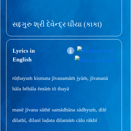
સદ્દગુરુ શ્રી દેવેન્દ્ર ઘીયા (કાકા)
Lyrics in
English
rūṭhayuṁ kismata jīvanamāṁ jyāṁ, jīvananā
hāla bēhāla ēmāṁ tō thayā
manē jīvana sāthē samādhāna sādhyuṁ, dilē
dilathī, dilanī laḍata dilamāṁ cālu rākhī