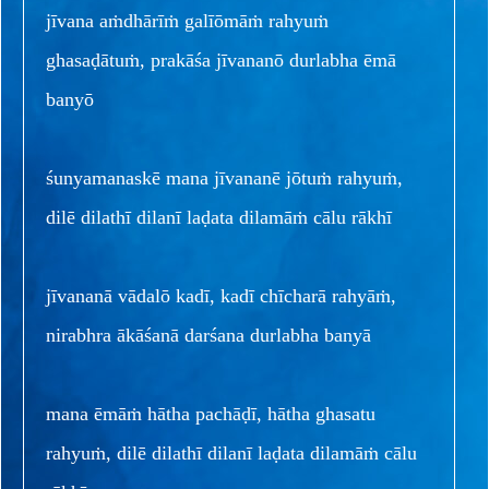
jīvana aṁdhārīṁ galīōmāṁ rahyuṁ
ghasaḍātuṁ, prakāśa jīvananō durlabha ēmā
banyō
śunyamanaskē mana jīvananē jōtuṁ rahyuṁ,
dilē dilathī dilanī laḍata dilamāṁ cālu rākhī
jīvananā vādalō kadī, kadī chīcharā rahyāṁ,
nirabhra ākāśanā darśana durlabha banyā
mana ēmāṁ hātha pachāḍī, hātha ghasatu
rahyuṁ, dilē dilathī dilanī laḍata dilamāṁ cālu