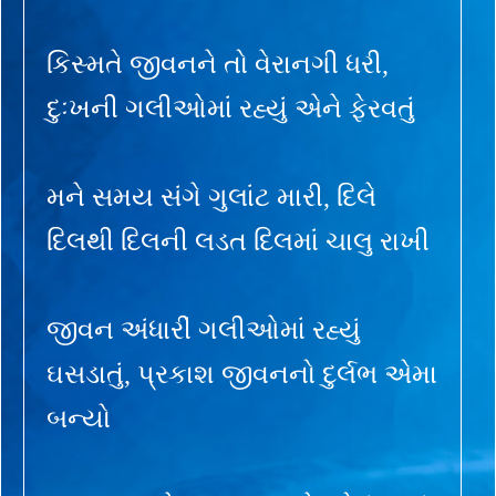
કિસ્મતે જીવનને તો વેરાનગી ધરી,
દુઃખની ગલીઓમાં રહ્યું એને ફેરવતું
મને સમય સંગે ગુલાંટ મારી, દિલે
દિલથી દિલની લડત દિલમાં ચાલુ રાખી
જીવન અંધારીં ગલીઓમાં રહ્યું
ઘસડાતું, પ્રકાશ જીવનનો દુર્લભ એમા
બન્યો