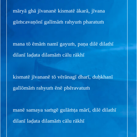
māryā ghā jīvananē kismatē ākarā, jīvana
gūṁcavaṇōnī galīmāṁ rahyuṁ pharatuṁ
mana tō ēmāṁ namī gayuṁ, paṇa dilē dilathī
dilanī laḍata dilamāṁ cālu rākhī
kismatē jīvananē tō vērānagī dharī, duḥkhanī
galīōmāṁ rahyuṁ ēnē phēravatuṁ
manē samaya saṁgē gulāṁṭa mārī, dilē dilathī
dilanī laḍata dilamāṁ cālu rākhī