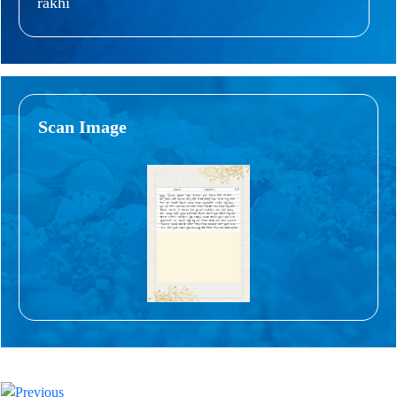
rākhī
Scan Image