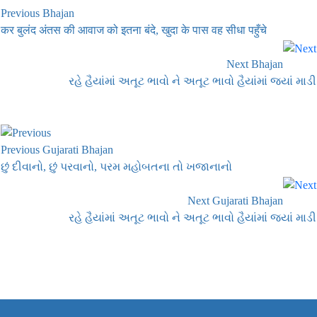
Previous Bhajan
कर बुलंद अंतस की आवाज को इतना बंदे, खुदा के पास वह सीधा पहुँचे
Next Bhajan
રહે હૈયાંમાં અતૂટ ભાવો ને અતૂટ ભાવો હૈયાંમાં જ્યાં માડી
Previous Gujarati Bhajan
છું દીવાનો, છું પરવાનો, પરમ મહોબતના તો ખજાનાનો
Next Gujarati Bhajan
રહે હૈયાંમાં અતૂટ ભાવો ને અતૂટ ભાવો હૈયાંમાં જ્યાં માડી