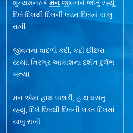
શુન્યમનસ્કે
મન
જીવનને જોતું રહ્યું,
દિલે દિલથી દિલની લડત દિલમાં ચાલુ
રાખી
જીવનના વાદળો કદી, કદી છીછરા
રહ્યાં, નિરભ્ર આકાશના દર્શન દુર્લભ
બન્યા
મન એમાં હાથ પછાડી, હાથ ઘસતુ
રહ્યું, દિલે દિલથી દિલની લડત દિલમાં
ચાલુ રાખી