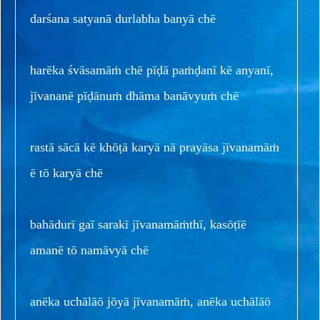
darśana satyanā durlabha banyā chē
harēka śvāsamāṁ chē pīḍā paṁḍanī kē anyanī,
jīvananē pīḍānuṁ dhāma banāvyuṁ chē
rastā sācā kē khōṭā karyā nā prayāsa jīvanamāṁ
ē tō karyā chē
bahādurī gaī sarakī jīvanamāṁthī, kasōṭīē
amanē tō namāvyā chē
anēka uchālāō jōyā jīvanamāṁ, anēka uchālāō