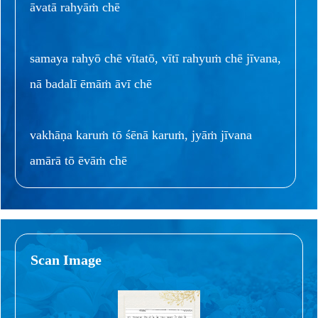
āvatā rahyāṁ chē
samaya rahyō chē vītatō, vītī rahyuṁ chē jīvana,
nā badalī ēmāṁ āvī chē
vakhāṇa karuṁ tō śēnā karuṁ, jyāṁ jīvana
amārā tō ēvāṁ chē
Scan Image