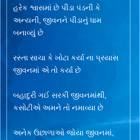
હરેક શ્વાસમાં છે પીડા પંડની કે
અન્યની, જીવનને પીડાનું ધામ
બનાવ્યું છે
રસ્તા સાચા કે ખોટા કર્યા ના પ્રયાસ
જીવનમાં એ તો કર્યા છે
બહાદુરી ગઈ સરકી જીવનમાંથી,
કસોટીએ અમને તો નમાવ્યા છે
અનેક ઉછાળાઓ જોયા જીવનમાં,