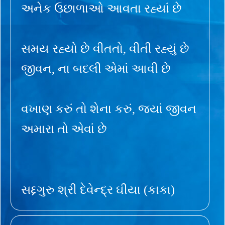
અનેક ઉછાળાઓ આવતા રહ્યાં છે
સમય રહ્યો છે વીતતો, વીતી રહ્યું છે
જીવન, ના બદલી એમાં આવી છે
વખાણ કરું તો શેના કરું, જ્યાં જીવન
અમારા તો એવાં છે
સદ્દગુરુ શ્રી દેવેન્દ્ર ઘીયા (કાકા)