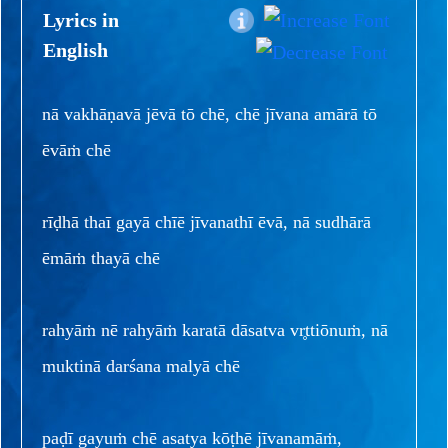
Lyrics in
English
nā vakhāṇavā jēvā tō chē, chē jīvana amārā tō
ēvāṁ chē
rīḍhā thaī gayā chīē jīvanathī ēvā, nā sudhārā
ēmāṁ thayā chē
rahyāṁ nē rahyāṁ karatā dāsatva vr̥ttiōnuṁ, nā
muktinā darśana malyā chē
paḍī gayuṁ chē asatya kōṭhē jīvanamāṁ,