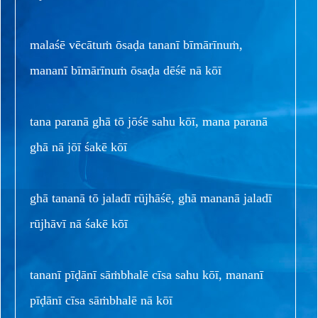
malaśē vēcātuṁ ōsaḍa tananī bīmārīnuṁ,
mananī bīmārīnuṁ ōsaḍa dēśē nā kōī
tana paranā ghā tō jōśē sahu kōī, mana paranā
ghā nā jōī śakē kōī
ghā tananā tō jaladī rūjhāśē, ghā mananā jaladī
rūjhāvī nā śakē kōī
tananī pīḍānī sāṁbhalē cīsa sahu kōī, mananī
pīḍānī cīsa sāṁbhalē nā kōī