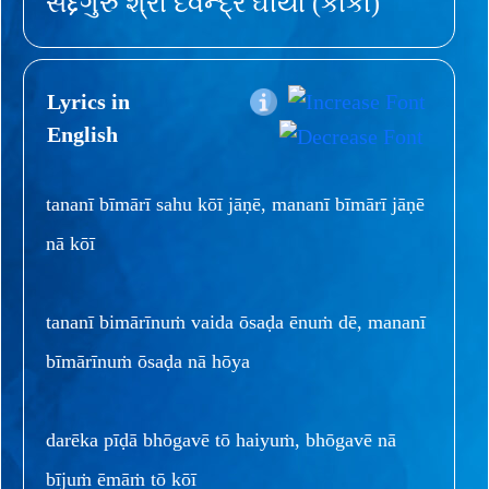
સદ્દગુરુ શ્રી દેવેન્દ્ર ઘીયા (કાકા)
Lyrics in
English
tananī bīmārī sahu kōī jāṇē, mananī bīmārī jāṇē
nā kōī
tananī bimārīnuṁ vaida ōsaḍa ēnuṁ dē, mananī
bīmārīnuṁ ōsaḍa nā hōya
darēka pīḍā bhōgavē tō haiyuṁ, bhōgavē nā
bījuṁ ēmāṁ tō kōī