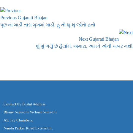
Previous Gujarati Bhajan
પૂછ ના માડી તારા મુખમાં માડી, હું તો શું શું જોતો હતો
Next Gujarati Bhajan
શું શું ભર્યું છે હૈયાંમાં અમારા, અમને એની ખબર નથી
Contact by Postal Address
Bhaav Samadhi Vichaar Samadhi
A5, Jay Chambers,
Nanda Patkar Road Extension,