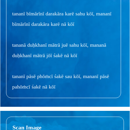
tananī bīmārīnī darakāra karē sahu kōī, mananī
bīmārīnī darakāra karē nā kōī
tananā duḥkhanī mātrā juē sahu kōī, mananā
duḥkhanī mātrā jōī śakē nā kōī
tananī pāsē phōṁcī śakē sau kōī, mananī pāsē
pahōṁcī śakē nā kōī
Scan Image