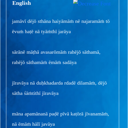
English
jamāvī dējō sthāna haiyāmāṁ nē najaramāṁ tō
ēvuṁ haṭē nā tyāṁthī jarāya
sārānē māṭhā avasarōmāṁ rahējō sāthamā,
rahējō sāthamāṁ ēmāṁ sadāya
jīravāya nā duḥkhadarda rdadē dilamāṁ, dējō
sātha śāṁtithī jīravāya
māna apamānanā paḍē pīvā kaṭōrā jīvanamāṁ,
nā ēmāṁ hālī javāya