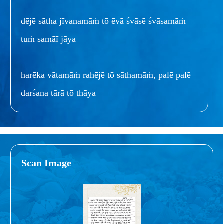
dējē sātha jīvanamāṁ tō ēvā śvāsē śvāsamāṁ
tuṁ samāī jāya
harēka vātamāṁ rahējē tō sāthamāṁ, palē palē
darśana tārā tō thāya
Scan Image