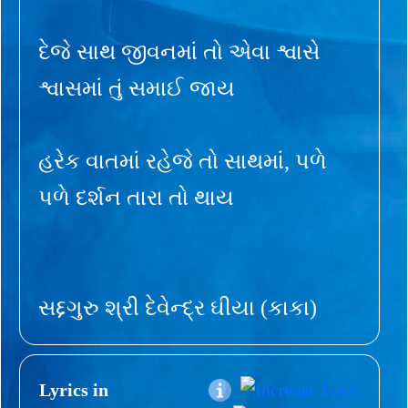
દેજે સાથ જીવનમાં તો એવા શ્વાસે
શ્વાસમાં તું સમાઈ જાય
હરેક વાતમાં રહેજે તો સાથમાં, પળે
પળે દર્શન તારા તો થાય
સદ્દગુરુ શ્રી દેવેન્દ્ર ઘીયા (કાકા)
Lyrics in