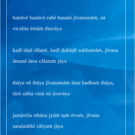
banāvē banāvō rahē banatā jīvanamāṁ, nā
vicalita ēmāṁ thavāya
kadī tāṇē dilanē, kadī ḍubāḍē sukhamāṁ, jīvana
āmanē āma cālatuṁ jāya
thāya nē thāya jīvanamāṁ āma badhuṁ thāya,
tārā sātha vinā nā jīravāya
jamāvīśa sthāna jyāṁ tuṁ ēvuṁ, jīvana
saralatāthī cālyuṁ jāya