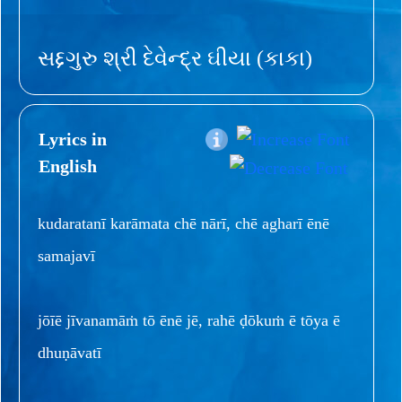
સદ્દગુરુ શ્રી દેવેન્દ્ર ઘીયા (કાકા)
Lyrics in
English
kudaratanī karāmata chē nārī, chē agharī ēnē
samajavī
jōīē jīvanamāṁ tō ēnē jē, rahē ḍōkuṁ ē tōya ē
dhuṇāvatī