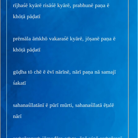
rījhaśē kyārē risāśē kyārē, prabhunē paṇa ē
khōṭā pāḍatī
prēmāla āṁkhō vakaraśē kyārē, jōṣanē paṇa ē
khōṭā pāḍatī
gūḍha tō chē ē ēvī nārīnē, nārī paṇa nā samajī
śakatī
sahanaśīlatānī ē pūrī mūrti, sahanaśīlatā ēṭalē
nārī