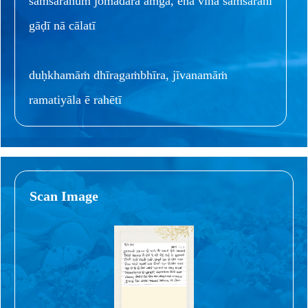
saṁsāranuṁ jōmadāra aṁga, ēnā vinā saṁsāranī
gāḍī nā cālatī
duḥkhamāṁ dhīragaṁbhīra, jīvanamāṁ
ramatiyāla ē rahētī
Scan Image