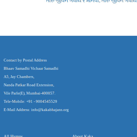
તારું જીવન ગંધાય રે માનવી, તારું જીવન ગંધાય
Contact by Postal Address
Bhaav Samadhi Vichaar Samadhi
A5, Jay Chambers,
Nanda Patkar Road Extension,
Vile Parle(E), Mumbai-400057.
Tele-Mobile: +91 - 9004545529
E-Mail Address: info@kakabhajans.org
All Hymns
About Kaka