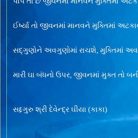
પાપ તો છે જીવનમાં માનવને મુક્તિમાં અટક
ઈર્ષ્યા તો જીવનમાં માનવને મુક્તિમાં અટ
સદ્ગુણોને અવગુણોમાં રાચશે, મુક્તિમાં અ
મારી ઘા બંધનો ઉપર, જીવનમાં મુક્ત તો બન
સદ્દગુરુ શ્રી દેવેન્દ્ર ઘીયા (કાકા)