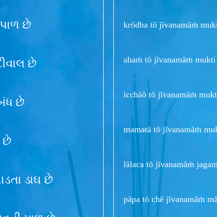
પાળ છે
krōdha tō jīvanamāṁ mukti
ahaṁ tō jīvanamāṁ mukti ā
ીવાલ છે
icchāō tō jīvanamāṁ mukt
ંધ છે
mamatā tō jīvanamāṁ muk
 છે
lālaca tō jīvanamāṁ jaga
ાડતા ડાઘ છે
pāpa tō chē jīvanamāṁ mā