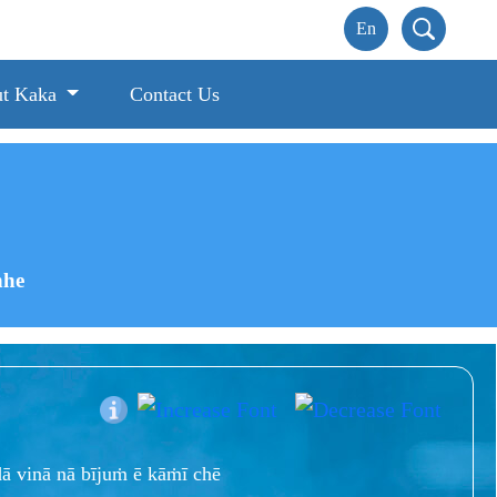
t Kaka
Contact Us
hhe
ā vinā nā bījuṁ ē kāṁī chē