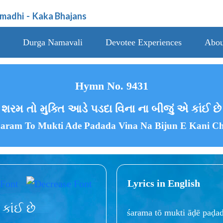
amadhi
-
Kaka Bhajans
Durga Namavali
Devotee Experiences
Abou
Hymn No. 9431
શરમ તો મુક્તિ આડે પડદા વિના ના બીજું એ કાંઈ છે
aram To Mukti Ade Padada Vina Na Bijun E Kani C
Lyrics in English
કાંઈ છે
śarama tō mukti āḍē paḍad