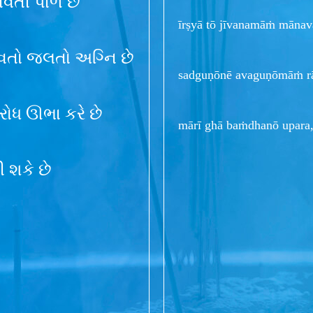
ાવતી પાળ છે
īrṣyā tō jīvanamāṁ mānav
કાવતો જલતો અગ્નિ છે
sadguṇōnē avaguṇōmāṁ rā
વરોધ ઊભા કરે છે
mārī ghā baṁdhanō upara,
ી શકે છે