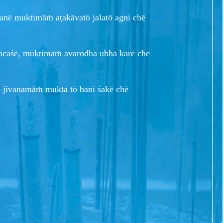
anē muktimāṁ aṭakāvatō jalatō agni chē
caśē, muktimāṁ avarōdha ūbhā karē chē
 jīvanamāṁ mukta tō banī śakē chē