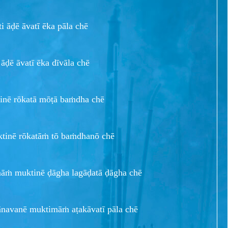
 āḍē āvatī ēka pāla chē
ḍē āvatī ēka dīvāla chē
inē rōkatā mōṭā baṁdha chē
tinē rōkatāṁ tō baṁdhanō chē
māṁ muktinē ḍāgha lagāḍatā ḍāgha chē
navanē muktimāṁ aṭakāvatī pāla chē