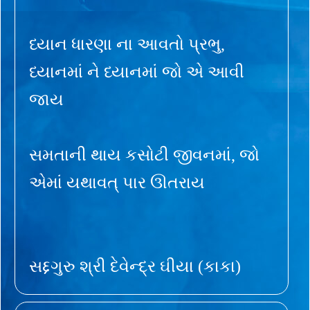
ધ્યાન ધારણા ના આવતો પ્રભુ,
ધ્યાનમાં ને ધ્યાનમાં જો એ આવી
જાય
સમતાની થાય કસોટી જીવનમાં, જો
એમાં યથાવત્ પાર ઊતરાય
સદ્દગુરુ શ્રી દેવેન્દ્ર ઘીયા (કાકા)