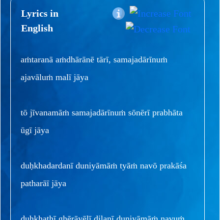
Lyrics in
English
aṁtaranā aṁdhārānē tārī, samajadārīnuṁ
ajavāluṁ malī jāya
tō jīvanamāṁ samajadārīnuṁ sōnērī prabhāta
ūgī jāya
duḥkhadardanī duniyāmāṁ tyāṁ navō prakāśa
patharāī jāya
duḥkhathī ghērāyēlī dilanī duniyāmāṁ navuṁ