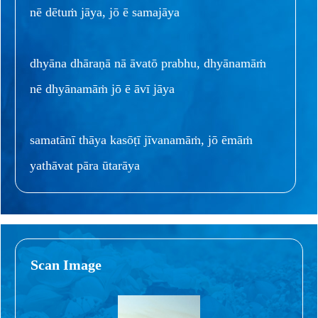
nē dētuṁ jāya, jō ē samajāya
dhyāna dhāraṇā nā āvatō prabhu, dhyānamāṁ
nē dhyānamāṁ jō ē āvī jāya
samatānī thāya kasōṭī jīvanamāṁ, jō ēmāṁ
yathāvat pāra ūtarāya
Scan Image