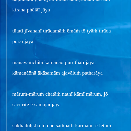
kiraṇa phēlāī jāya
tūṭatī jīvananī tirāḍamāṁ ēmāṁ tō tyāṁ tirāḍa
purāī jāya
manavāṁchita kāmanāō pūrī thātī jāya,
kāmanāōnā ākāśamāṁ ajavāluṁ patharāya
māruṁ-māruṁ chatāṁ nathī kāṁī māruṁ, jō
sācī rītē ē samajāī jāya
sukhaduḥkha tō chē saṁpatti karmanī, ē lētuṁ