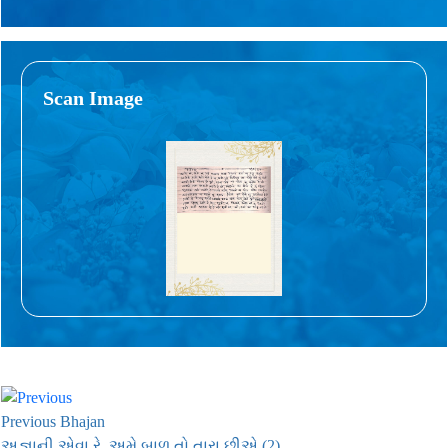
Scan Image
Previous Bhajan
અજ્ઞાની એવા રે, અમે બાળ તો તારા છીએ (2)