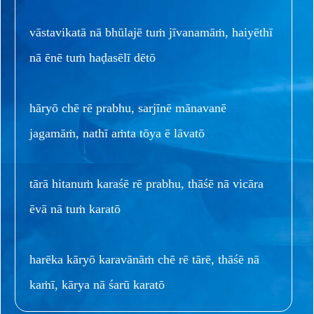
vāstavikatā nā bhūlajē tuṁ jīvanamāṁ, haiyēthī
nā ēnē tuṁ haḍasēlī dētō
hāryō chē rē prabhu, sarjīnē mānavanē
jagamāṁ, nathī aṁta tōya ē lāvatō
tārā hitanuṁ karaśē rē prabhu, thāśē nā vicāra
ēvā nā tuṁ karatō
harēka kāryō karavānāṁ chē rē tārē, thāśē nā
kaṁī, kārya nā śarū karatō