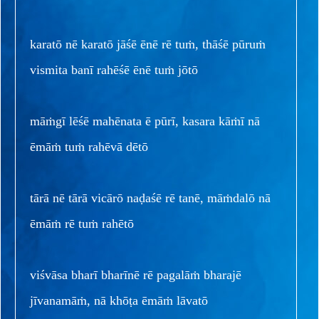
karatō nē karatō jāśē ēnē rē tuṁ, thāśē pūruṁ
vismita banī rahēśē ēnē tuṁ jōtō
māṁgī lēśē mahēnata ē pūrī, kasara kāṁī nā
ēmāṁ tuṁ rahēvā dētō
tārā nē tārā vicārō naḍaśē rē tanē, māṁdalō nā
ēmāṁ rē tuṁ rahētō
viśvāsa bharī bharīnē rē pagalāṁ bharajē
jīvanamāṁ, nā khōṭa ēmāṁ lāvatō