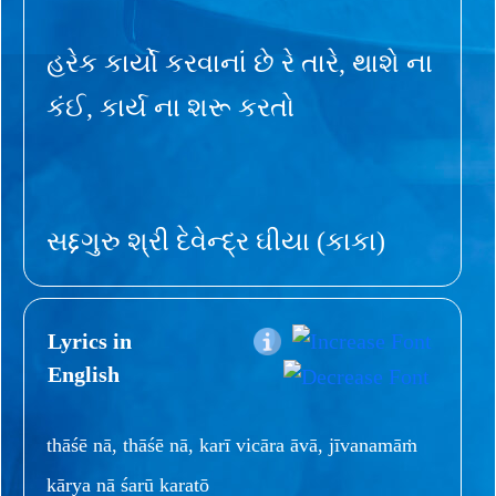
હરેક કાર્યો કરવાનાં છે રે તારે, થાશે ના
કંઈ, કાર્ય ના શરૂ કરતો
સદ્દગુરુ શ્રી દેવેન્દ્ર ઘીયા (કાકા)
Lyrics in
English
thāśē nā, thāśē nā, karī vicāra āvā, jīvanamāṁ
kārya nā śarū karatō